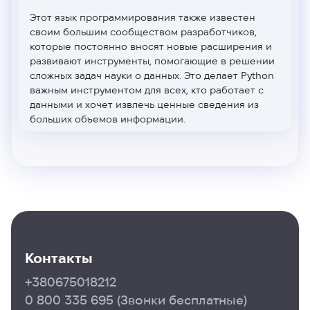
Этот язык программирования также известен
своим большим сообществом разработчиков,
которые постоянно вносят новые расширения и
развивают инструменты, помогающие в решении
сложных задач науки о данных. Это делает Python
важным инструментом для всех, кто работает с
данными и хочет извлечь ценные сведения из
больших объемов информации.
Одним из ключевых преимуществ Python является
легкость изучения, особенно для тех, кто имеет
ограниченный или даже нулевой опыт
программирования. Этот курс «Python для науки о
данных»
в Тернополе
специально разработан для
новичков, предоставляя им возможность
приобрести необходимые навыки и знания для
работы с данными с помощью Python.
Контакты
Знание Python для Data Science становится все
более ценным, поскольку компании и
+380675018212
организации активно используют данные для
0 800 335 695
(Звонки бесплатные)
принятия важных решений. Компетентность в