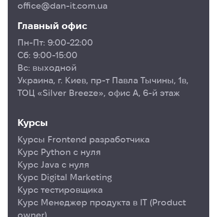
office@dan-it.com.ua
Python позволяет анализировать,
визуализировать и понимать данные, что дает
Главный офис
конкурентное преимущество на рынке труда.
Пн-Пт: 9:00-22:00
Поэтому, если вы не имеете предыдущего опыта
программирования и интересуетесь наукой о
Сб: 9:00-15:00
данных и хотите получить практические навыки в
Вс: выходной
использовании Python, чтобы выполнять задачи
Украина, г. Киев, пр-т Павла Тычины, 1в,
по анализу и визуализации данных, тогда этот
ТОЦ «Silver Breeze», офис А, 6-й этаж
курс является незаменимым инструментом в
вашем обучении и профессиональном развитии.
Запишитесь на курс и начните свой путь к
Курсы
успешной карьере в сфере науки о данных уже
сегодня!
Курсы Frontend разработчика
Цели курса:
Курс Python с нуля
Курс Java с нуля
Построить прочную основу фундаментальных
концепций программирования на Python.
Курс Digital Marketing
Курс тестировщика
Изучить основные приемы манипулирования и
анализа данных с использованием библиотек
Курс Менеджер продукта в ІТ (Product
Python.
owner)