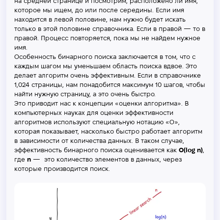
на средней странице и посмотрим, расположено ли имя,
которое мы ищем, до или после середины. Если имя
находится в левой половине, нам нужно будет искать
только в этой половине справочника. Если в правой — то в
правой. Процесс повторяется, пока мы не найдем нужное
имя.
Особенность бинарного поиска заключается в том, что с
каждым шагом мы уменьшаем область поиска вдвое. Это
делает алгоритм очень эффективным. Если в справочнике
1,024 страницы, нам понадобится максимум 10 шагов, чтобы
найти нужную страницу, а это очень быстро.
Это приводит нас к концепции «оценки алгоритма». В
компьютерных науках для оценки эффективности
алгоритмов используют специальную нотацию «O»,
которая показывает, насколько быстро работает алгоритм
в зависимости от количества данных. В таком случае,
эффективность бинарного поиска оценивается как
O(log n)
,
где
n
— это количество элементов в данных, через
которые производится поиск.