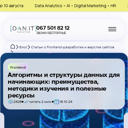
Data Analytics • AI • Digital Marketing • HR
Запишись на
067 501 82 12
ЗВОНКИ БЕСПЛАТНЫЕ
Блог
Статьи о Frontend-разработке и верстке сайтов
Алгоритмы и структуры данных для начинающих: преимущества, м
Frontend
Алгоритмы и структуры данных для
начинающих: преимущества,
методики изучения и полезные
ресурсы
2428
читать 2 мин.
18.10.24