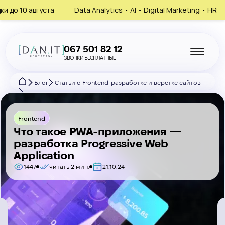
ста
Data Analytics • AI • Digital Marketing • HR
Запишись 
067 501 82 12
ЗВОНКИ БЕСПЛАТНЫЕ
Блог
Статьи о Frontend-разработке и верстке сайтов
Что такое PWA-приложения — разработка Progressive Web Applicat
Frontend
Что такое PWA-приложения —
разработка Progressive Web
Application
1447
читать 2 мин.
21.10.24