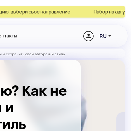
оё направление
Набор на август и сентябрь за
RU
онтакты
и и сохранить свой авторский стиль
ю? Как не
 и
тиль