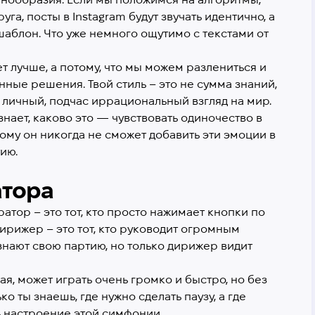
га, посты в Instagram будут звучать идентично, а
аблон. Что уже немного ощутимо с текстами от
ет лучше, а потому, что мы можем разлениться и
нные решения. Твой стиль – это не сумма знаний,
 личный, подчас иррациональный взгляд на мир.
 знает, каково это — чувствовать одиночество в
ому он никогда не сможет добавить эти эмоции в
тию.
атора
атор – это тот, кто просто нажимает кнопки по
Дирижер – это тот, кто руководит огромным
знают свою партию, но только дирижер видит
я, может играть очень громко и быстро, но без
ко ты знаешь, где нужно сделать паузу, а где
 настроение этой симфонии.