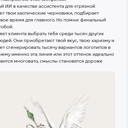
й ИИ в качестве ассистента для «грязной
ет твои хаотические черновики, подбирает
твое время для главного. Но помни: финальный
тобой.
ляет клиента выбрать тебя среди тысяч других
юдей. Они приобретают твой вкус, твою харизму и
ет сгенерировать тысячу вариантов логотипов в
очему именно эта линия или этот оттенок идеально
овится многовато, смыслы становятся дороже