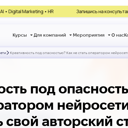
eting • HR
Запишись на консультацию, выбери св
Курсы
Для компаний
Мероприятия
О нас
К
сети
Креативность под опасностью? Как не стать оператором нейросет
сть под опасность
ратором нейросети
 свой авторский с