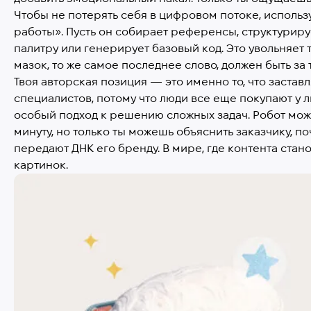
Чтобы не потерять себя в цифровом потоке, использу
работы». Пусть он собирает референсы, структуриру
палитру или генерирует базовый код. Это увольняет 
мазок, то же самое последнее слово, должен быть за 
Твоя авторская позиция — это именно то, что застав
специалистов, потому что люди все еще покупают у л
особый подход к решению сложных задач. Робот мож
минуту, но только ты можешь объяснить заказчику, п
передают ДНК его бренду. В мире, где контента стан
картинок.