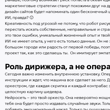
маркетинговые стратегии станут похожими друг на дру
дизайн сайтов будет напоминать один бесконечный ш
ИИ, правда? 🙂
Креативность под угрозой не потому, что робот рису
перестать искать собственные, неправильные и стра
это твои ошибки, уникальный жизненный опыт и твой
ИИ не имеет опыта, у него есть только данные. Он не
большом городе или радость от первой победы, поэт
проект так, как это сделаешь ты. Он имитирует эмпа
Роль дирижера, а не опер
Сегодня важно изменить внутреннюю установку. Опер
инструкции и ждет, что машина все сделает за него. 
оркестром, где каждая скрипка и каждый контрабас 
целостную картину шедевра.
Нейросеть – это твой оркестр. Она невероятно мощна
тебя она будет просто издавать случайные звуки. Толь
добавить эмоциональный накал. Только ты ощущаешь