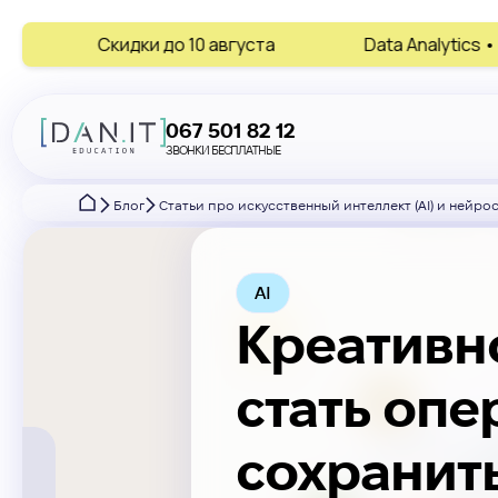
ки до 10 августа
Data Analytics • AI • Digital Mark
067 501 82 12
ЗВОНКИ БЕСПЛАТНЫЕ
Блог
Статьи про искусственный интеллект (AI) и нейро
AI
Креативно
стать опе
сохранить