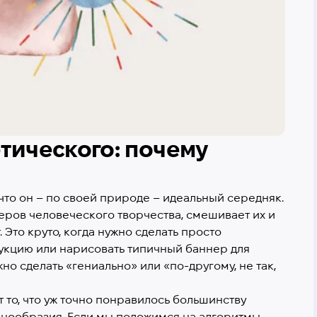
тического: почему
что он – по своей природе – идеальный середняк.
ров человеческого творчества, смешивает их и
 Это круто, когда нужно сделать просто
укцию или нарисовать типичный баннер для
но сделать «гениально» или «по-другому, не так,
 то, что уж точно понравилось большинству
инообразия. Если мы положимся на алгоритмы,