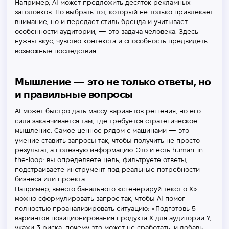
Например, AI может предложить десяток рекламных
заголовков. Но выбрать тот, который не только привлекает
внимание, но и передает стиль бренда и учитывает
особенности аудитории, — это задача человека. Здесь
нужны вкус, чувство контекста и способность предвидеть
возможные последствия.
Мышление — это не только ответы, но
и правильные вопросы
AI может быстро дать массу вариантов решения, но его
сила заканчивается там, где требуется стратегическое
мышление. Самое ценное рядом с машинами — это
умение ставить запросы так, чтобы получить не просто
результат, а полезную информацию. Это и есть human-in-
the-loop: вы определяете цель, фильтруете ответы,
подстраиваете инструмент под реальные потребности
бизнеса или проекта.
Например, вместо банального «сгенерируй текст о X»
можно сформулировать запрос так, чтобы AI помог
полностью проанализировать ситуацию: «Подготовь 5
вариантов позиционирования продукта X для аудитории Y,
укажи 3 риска, почему это может не сработать, и добавь