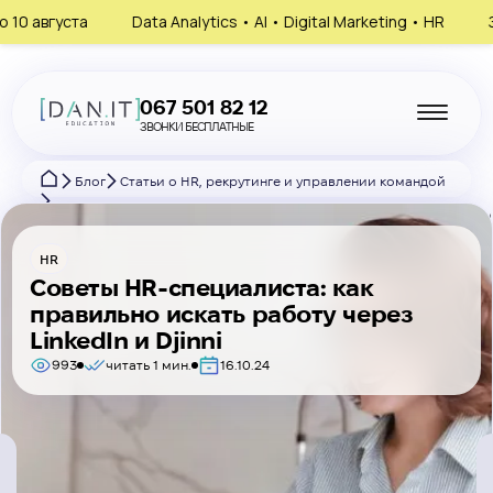
Data Analytics • AI • Digital Marketing • HR
Запишись на
067 501 82 12
ЗВОНКИ БЕСПЛАТНЫЕ
Блог
Статьи о HR, рекрутинге и управлении командой
Советы HR-специалиста: как правильно искать работу через LinkedIn
HR
Советы HR-специалиста: как
правильно искать работу через
LinkedIn и Djinni
993
читать 1 мин.
16.10.24