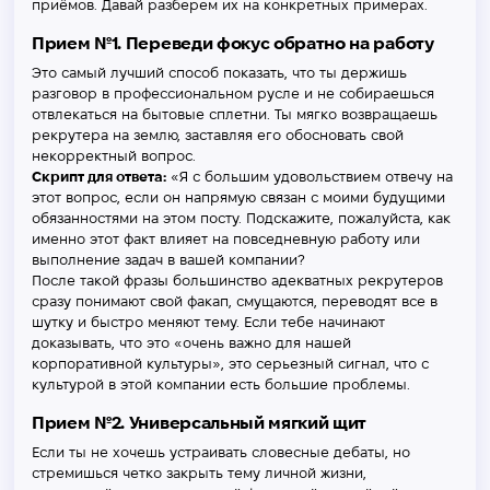
приёмов. Давай разберем их на конкретных примерах.
Прием №1. Переведи фокус обратно на работу
Это самый лучший способ показать, что ты держишь
разговор в профессиональном русле и не собираешься
отвлекаться на бытовые сплетни. Ты мягко возвращаешь
рекрутера на землю, заставляя его обосновать свой
некорректный вопрос.
Скрипт для ответа:
«Я с большим удовольствием отвечу на
этот вопрос, если он напрямую связан с моими будущими
обязанностями на этом посту. Подскажите, пожалуйста, как
именно этот факт влияет на повседневную работу или
выполнение задач в вашей компании?
После такой фразы большинство адекватных рекрутеров
сразу понимают свой факап, смущаются, переводят все в
шутку и быстро меняют тему. Если тебе начинают
доказывать, что это «очень важно для нашей
корпоративной культуры», это серьезный сигнал, что с
культурой в этой компании есть большие проблемы.
Прием №2. Универсальный мягкий щит
Если ты не хочешь устраивать словесные дебаты, но
стремишься четко закрыть тему личной жизни,