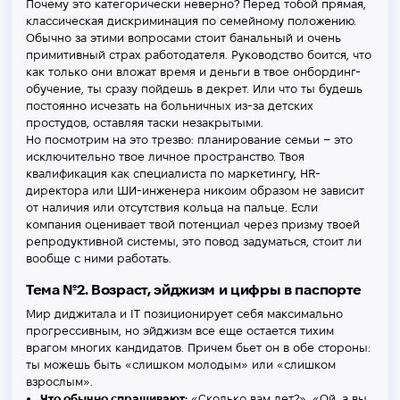
Почему это категорически неверно? Перед тобой прямая,
классическая дискриминация по семейному положению.
Обычно за этими вопросами стоит банальный и очень
примитивный страх работодателя. Руководство боится, что
как только они вложат время и деньги в твое онбординг-
обучение, ты сразу пойдешь в декpет. Или что ты будешь
постоянно исчезать на больничных из-за детских
простудов, оставляя таски незакрытыми.
Но посмотрим на это трезво: планирование семьи – это
исключительно твое личное пространство. Твоя
квалификация как специалиста по маркетингу, HR-
директора или ШИ-инженера никоим образом не зависит
от наличия или отсутствия кольца на пальце. Если
компания оценивает твой потенциал через призму твоей
репродуктивной системы, это повод задуматься, стоит ли
вообще с ними работать.
Тема №2. Возраст, эйджизм и цифры в паспорте
Мир диджитала и IT позиционирует себя максимально
прогрессивным, но эйджизм все еще остается тихим
врагом многих кандидатов. Причем бьет он в обе стороны:
ты можешь быть «слишком молодым» или «слишком
взрослым».
Что обычно спрашивают:
«Сколько вам лет?», «Ой, а вы