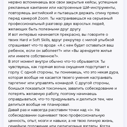
нервно вспоминаешь все свои закрытые кейсы, успешные
рекламные кампании или настроенные ШИ-инструменты,
повторяешь английский и пытаешься держать спину прямо
перед камерой Zoom. Ты настраиваешься на серьезный
профессиональный разговор двух взрослых людей,
желающих быть полезными друг другу.
И вот интервью начинается прекрасно, вы говорите о
твоих Hard и Soft Skills, вдруг рекрутер с милой улыбкой
спрашивает что-то вроде: «А с кем будет оставаться ваш
ребенок, если он заболеет?» или «Вы арендуете жилье
или имеете собственное?».
В этот момент внутри обычно что-то обрывается. Ты
чувствуешь, как горячая волна смущения подступает к
горлу. С одной стороны, ты понимаешь, что это некая дура,
которая вообще не касается твоего умения настраивать
таргетинг или управлять командой. С другой стороны,
боишься показаться токсичным, завалить собеседование и
потерять желаемую работу, поэтому начинаешь
оправдываться, что-то придумывать и делиться тем, чем
делиться вообще не планировал.
Давай раз и навсегда расставим точки над «i». На
собеседовании оценивают твою профессиональную
ценность, опыт, мозги и навыки, а не твою личную жизнь,
семейное положение или религиозные взгляды. Когда