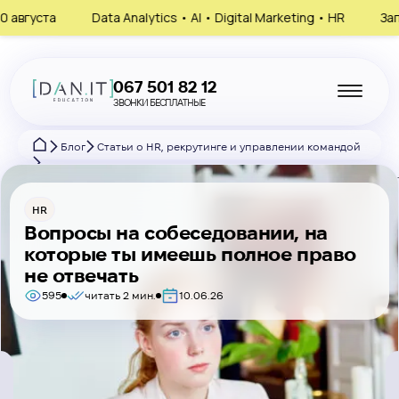
 Analytics • AI • Digital Marketing • HR
Запишись на консуль
067 501 82 12
ЗВОНКИ БЕСПЛАТНЫЕ
Блог
Статьи о HR, рекрутинге и управлении командой
Вопросы на собеседовании, на которые ты имеешь полное право н
HR
Вопросы на собеседовании, на
которые ты имеешь полное право
не отвечать
595
читать 2 мин.
10.06.26