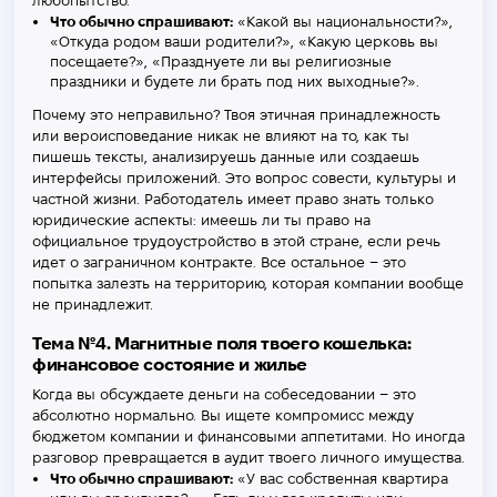
любопытство.
Что обычно спрашивают:
«Какой вы национальности?»,
«Откуда родом ваши родители?», «Какую церковь вы
посещаете?», «Празднуете ли вы религиозные
праздники и будете ли брать под них выходные?».
Почему это неправильно? Твоя этичная принадлежность
или вероисповедание никак не влияют на то, как ты
пишешь тексты, анализируешь данные или создаешь
интерфейсы приложений. Это вопрос совести, культуры и
частной жизни. Работодатель имеет право знать только
юридические аспекты: имеешь ли ты право на
официальное трудоустройство в этой стране, если речь
идет о заграничном контракте. Все остальное – это
попытка залезть на территорию, которая компании вообще
не принадлежит.
Тема №4. Магнитные поля твоего кошелька:
финансовое состояние и жилье
Когда вы обсуждаете деньги на собеседовании – это
абсолютно нормально. Вы ищете компромисс между
бюджетом компании и финансовыми аппетитами. Но иногда
разговор превращается в аудит твоего личного имущества.
Что обычно спрашивают:
«У вас собственная квартира