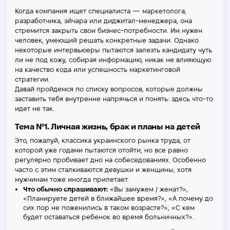
Когда компания ищет специалиста — маркетолога,
разработчика, эйчара или диджитал-менеджера, она
стремится закрыть свои бизнес-потребности. Им нужен
человек, умеющий решать конкретные задачи. Однако
некоторые интервьюеры пытаются залезть кандидату чуть
ли не под кожу, собирая информацию, никак не влияющую
на качество кода или успешность маркетинговой
стратегии.
Давай пройдемся по списку вопросов, которые должны
заставить тебя внутренне напрячься и понять: здесь что-то
идет не так.
Тема №1. Личная жизнь, брак и планы на детей
Это, пожалуй, классика украинского рынка труда, от
которой уже годами пытаются отойти, но все равно
регулярно пробивает дно на собеседованиях. Особенно
часто с этим сталкиваются девушки и женщины, хотя
мужчинам тоже иногда прилетает.
Что обычно спрашивают:
«Вы замужем / женат?»,
«Планируете детей в ближайшее время?», «А почему до
сих пор не поженились в таком возрасте?», «С кем
будет оставаться ребенок во время больничных?».