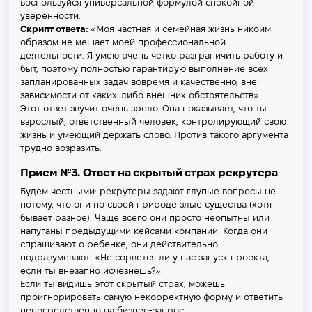
воспользуйся универсальной формулой спокойной
уверенности.
Скрипт ответа:
«Моя частная и семейная жизнь никоим
образом не мешает моей профессиональной
деятельности. Я умею очень четко разграничить работу и
быт, поэтому полностью гарантирую выполнение всех
запланированных задач вовремя и качественно, вне
зависимости от каких-либо внешних обстоятельств».
Этот ответ звучит очень зрело. Она показывает, что ты
взрослый, ответственный человек, контролирующий свою
жизнь и умеющий держать слово. Против такого аргумента
трудно возразить.
Прием №3. Ответ на скрытый страх рекрутера
Будем честными: рекрутеры задают глупые вопросы не
потому, что они по своей природе злые существа (хотя
бывает разное). Чаще всего они просто неопытны или
напуганы предыдущими кейсами компании. Когда они
спрашивают о ребенке, они действительно
подразумевают: «Не сорвется ли у нас запуск проекта,
если ты внезапно исчезнешь?».
Если ты видишь этот скрытый страх, можешь
проигнорировать самую некорректную форму и ответить
непосредственно на бизнес-запрос.