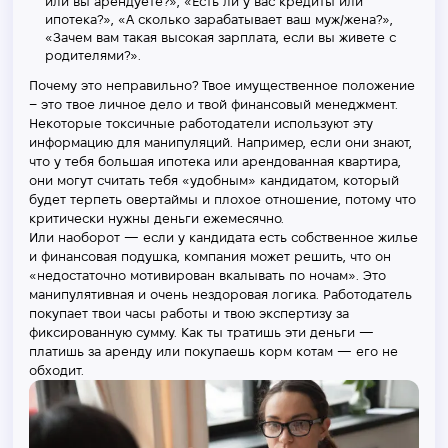
или вы арендуете?», «Есть ли у вас кредиты или
ипотека?», «А сколько зарабатывает ваш муж/жена?»,
«Зачем вам такая высокая зарплата, если вы живете с
родителями?».
Почему это неправильно? Твое имущественное положение
– это твое личное дело и твой финансовый менеджмент.
Некоторые токсичные работодатели используют эту
информацию для манипуляций. Например, если они знают,
что у тебя большая ипотека или арендованная квартира,
они могут считать тебя «удобным» кандидатом, который
будет терпеть овертаймы и плохое отношение, потому что
критически нужны деньги ежемесячно.
Или наоборот — если у кандидата есть собственное жилье
и финансовая подушка, компания может решить, что он
«недостаточно мотивирован вкалывать по ночам». Это
манипулятивная и очень нездоровая логика. Работодатель
покупает твои часы работы и твою экспертизу за
фиксированную сумму. Как ты тратишь эти деньги —
платишь за аренду или покупаешь корм котам — его не
обходит.