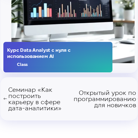
Курс Data Analyst с нуля с
использованием AI
Class
Семинар «Как
Открытый урок по
построить
программированию
←
карьеру в сфере
для новичков
дата-аналитики»