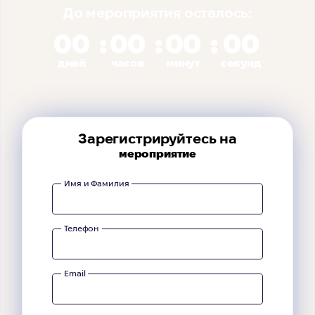
До мероприятия осталось:
00
00
00
00
дней
часов
минут
секунд
Зарегистрируйтесь на
мероприятие
Имя и Фамилия
Телефон
Email