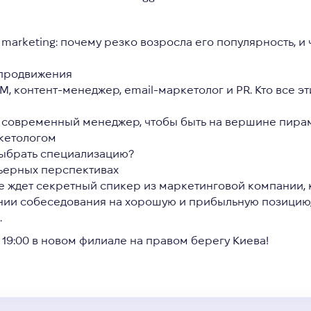
 marketing: почему резко возросла его популярность, 
 продвижения
, контент-менеджер, email-маркетолог и PR. Кто все эти
 современный менеджер, чтобы быть на вершине пира
аркетологом
 выбрать специализацию?
арьерных перспективах
е ждет
секретный спикер из маркетинговой компании
,
нии собеседования на хорошую и прибыльную позицию,
.
19:00 в новом филиале на правом берегу Киева!