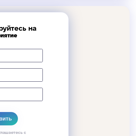
руйтесь на
иятие
глашаетесь с