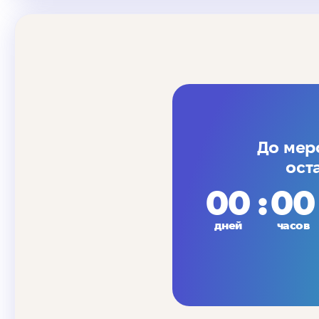
До мер
ост
00
00
дней
часов