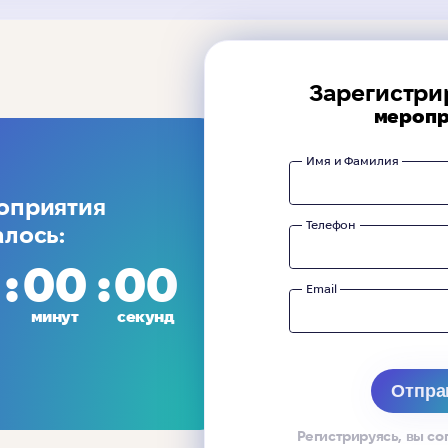
Зарегистри
меропр
Имя и Фамилия
оприятия
Телефон
алось:
00
00
Email
минут
секунд
Регистрируясь, вы со