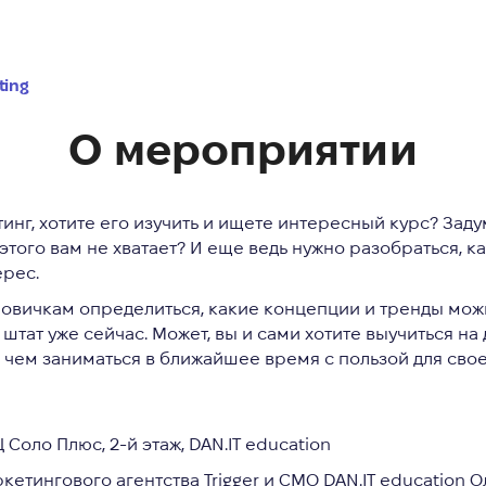
ting
О мероприятии
тинг
, хотите его изучить и ищете интересный курс? За
я этого вам не хватает? И еще ведь нужно разобраться, 
ерес.
новичкам
определиться, какие концепции и тренды можн
 штат уже сейчас. Может, вы и сами хотите выучиться н
и чем заниматься в ближайшее время с пользой для сво
Ц Соло Плюс, 2-й этаж, DAN.IT education
етингового агентства Trigger и CMO DAN.IT education О