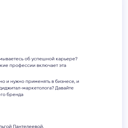
думываетесь об успешной карьере?
какие профессии включает эта
о и нужно применять в бизнесе, и
а диджитал-маркетолога? Давайте
его бренда
льгой Пантелеевой.