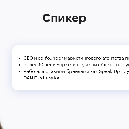
Спикер
СЕО и co-founder маркетингового агентства п
Более 10 лет в маркетинге, из них 7 лет – на 
Работала с такими брендами как Speak Up, гр
DAN.IT education