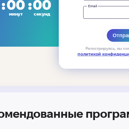
00
00
Email
минут
секунд
Регистрируясь, вы со
политикой конфиденц
омендованные прогр