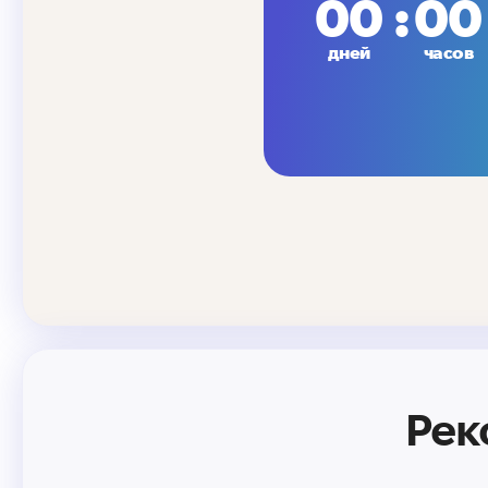
00
00
дней
часов
Рек