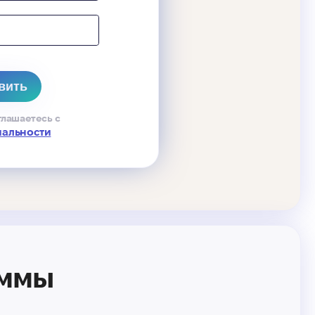
глашаетесь с
иальности
аммы