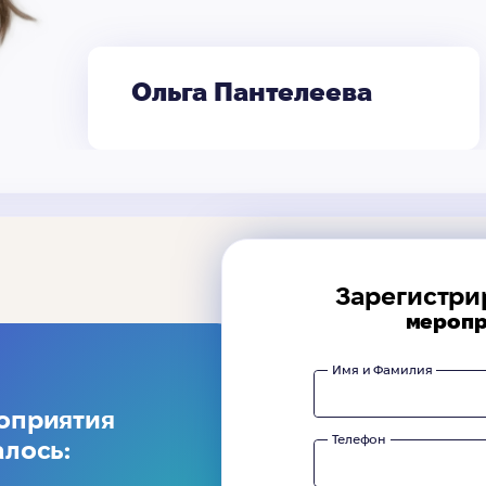
Ольга Пантелеева
Зарегистри
меропр
Имя и Фамилия
оприятия
Телефон
алось: