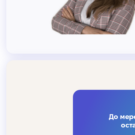
До мер
ост