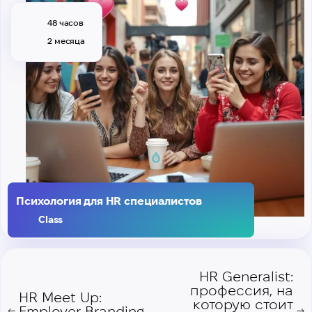
48 часов
2 месяца
Психология для HR специалистов
Class
HR Generalist:
профессия, на
HR Meet Up:
которую стоит
Employer Branding
←
→