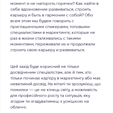
момент и не напороть горячки? Как найти в
себе вдохновение развиваться, строить
карьеру и быть в гармонии с собой? Обо
всем этом мы будем говорить с
приглашенными спикерами, топовыми
специалистами в маркетинге, которые не
раз в жизни сталкивались с такими
моментами, переживали их и продолжали
строить свою карьеру и развиваться.
Цей захід буде корисний не тільки
досвідченим спеціалістам, але й тим, хто
тільки починає кар’єру в маркетингу або має
невеликий досвід. На мітапі ти зрозумієш, що
помилки — це не кінець світу, а можливість
для професійного росту та ситуація, яку
згодом ти згадуватимеш з усмішкою на
обличчі.