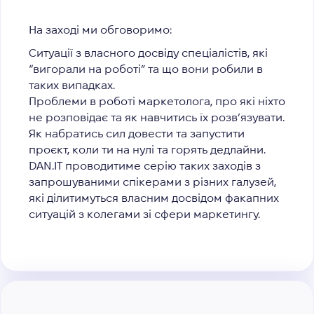
На заході ми обговоримо:
Ситуації з власного досвіду спеціалістів, які
“вигорали на роботі” та що вони робили в
таких випадках.
Проблеми в роботі маркетолога, про які ніхто
не розповідає та як навчитись їх розв’язувати.
Як набратись сил довести та запустити
проєкт, коли ти на нулі та горять дедлайни.
DAN.IT проводитиме серію таких заходів з
запрошуваними спікерами з різних галузей,
які ділитимуться власним досвідом факапних
ситуацій з колегами зі сфери маркетингу.