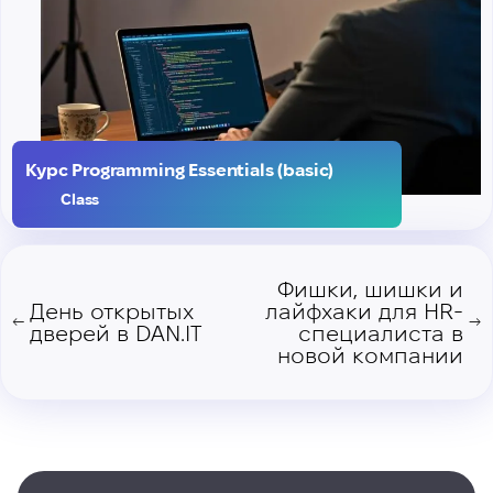
Курс Programming Essentials (basic)
Class
Фишки, шишки и
День открытых
лайфхаки для HR-
←
→
дверей в DAN.IT
специалиста в
новой компании