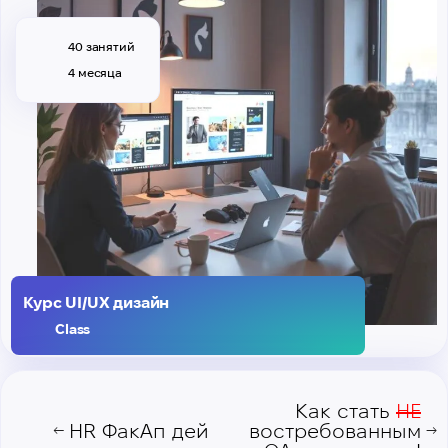
40 занятий
4 месяца
Курс UI/UX дизайн
Class
Как стать
HE
HR ФакАп дей
востребованным
←
→