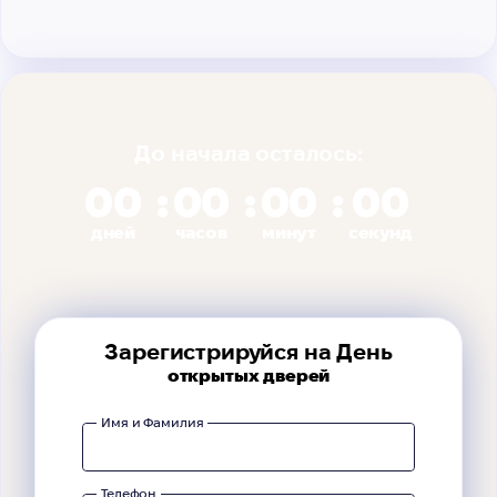
До начала осталось:
00
00
00
00
дней
часов
минут
секунд
Зарегистрируйся на День
открытых дверей
Имя и Фамилия
Телефон