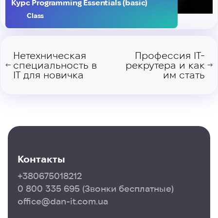
Курс Programming Essentials (basic)
Class
Нетехническая
Профессия IТ-
специальность в
рекрутера и как
←
→
IТ для новичка
им стать
Контакты
+380675018212
0 800 335 695
(Звонки бесплатные)
office@dan-it.com.ua