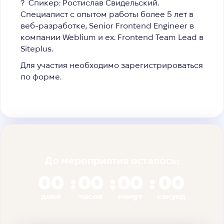
?
Спикер: Ростислав Свидельский.
Специалист c опытом работы более 5 лет в
веб-разработке,
Senior Frontend Engineer в
компании Weblium
и ex. Frontend Team Lead в
Siteplus.
Для участия необходимо зарегистрироваться
по форме.
До мероприятия осталось:
00
00
00
00
дней
часов
минут
секунд