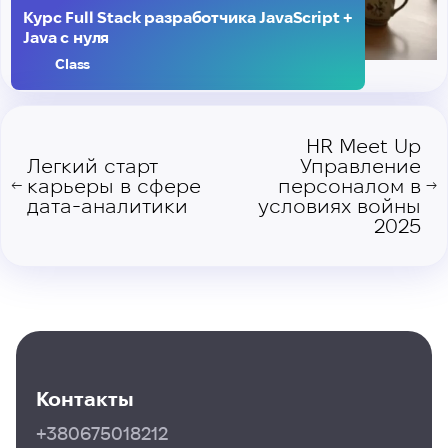
Курс Full Stack разработчика JavaScript +
Java с нуля
Class
HR Meet Up
Легкий старт
Управление
карьеры в сфере
персоналом в
←
→
дата-аналитики
условиях войны
2025
Контакты
+380675018212