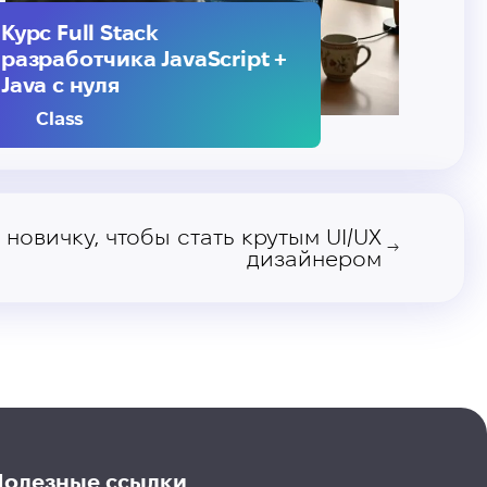
Курс Full Stack
разработчика JavaScript +
Java с нуля
Class
 новичку, чтобы стать крутым UI/UX
→
дизайнером
Полезные ссылки