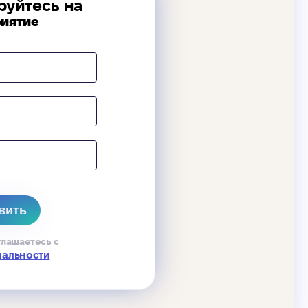
руйтесь на
иятие
глашаетесь с
иальности