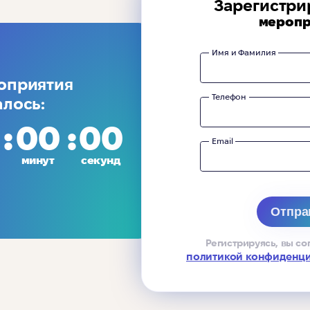
Зарегистри
меропр
Имя и Фамилия
оприятия
Телефон
алось:
00
00
Email
минут
секунд
Регистрируясь, вы со
политикой конфиденц