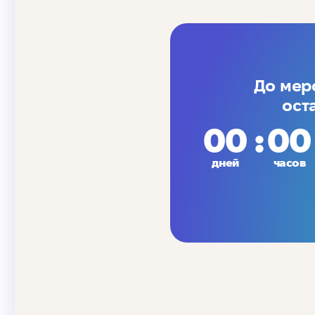
До мер
ост
00
00
дней
часов