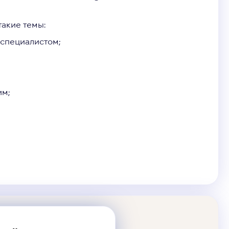
такие темы:
 специалистом;
им;