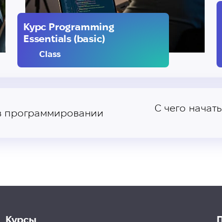
Курс Programming
Essentials (basic)
Class
С чего начать
 в программировании
Курсы