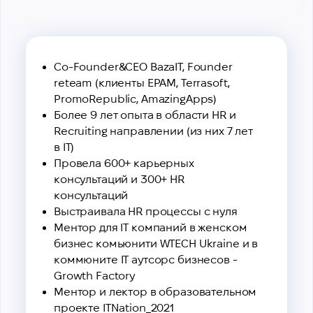
Co-Founder&CEO BazaIT, Founder
reteam (клиенты EPAM, Terrasoft,
PromoRepublic, AmazingApps)
Более 9 лет опыта в области HR и
Recruiting направлении (из них 7 лет
в IT)
Провела 600+ карьерных
консультаций и 300+ HR
консультаций
Выстраивала HR процессы с нуля
Ментор для IТ компаний в женском
бизнес комьюнити WTECH Ukraine и в
коммюните IТ аутсорс бизнесов -
Growth Factory
Ментор и лектор в образовательном
проекте ITNation_2021