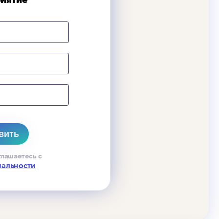
глашаетесь с
иальности