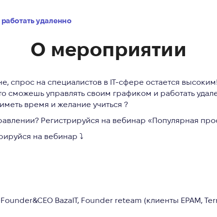
и работать удаленно
О мероприятии
е, спрос на специалистов в IT-сфере остается высоким
то сможешь управлять своим графиком и работать удал
меть время и желание учиться ?
равлении? Регистрируйся на вебинар «Популярная проф
рируйся на вебинар ⤵️
Founder&CEO BazaIT, Founder reteam (клиенты EPAM, Terr