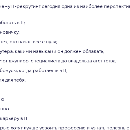
чему IТ-рекрутинг сегодня одна из наиболее перспект
отать в IT;
новичку;
х, кто начал все с нуля;
рутера, какими навыками он должен обладать;
 от джуниор-специалиста до владельца агентства;
онусы, когда работаешь в IT;
я для тебя.
ию
енно
карьеру в IТ
рые хотят лучше усвоить профессию и узнать полезные