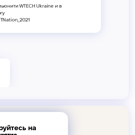
мьюнити WTECH Ukraine и в
ry
TNation_2021
руйтесь на
иятие