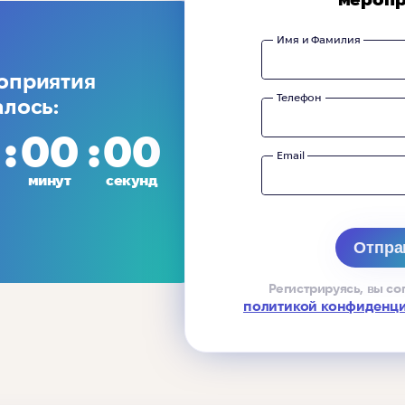
Имя и Фамилия
оприятия
Телефон
алось:
00
00
Email
минут
секунд
Регистрируясь, вы со
политикой конфиденц