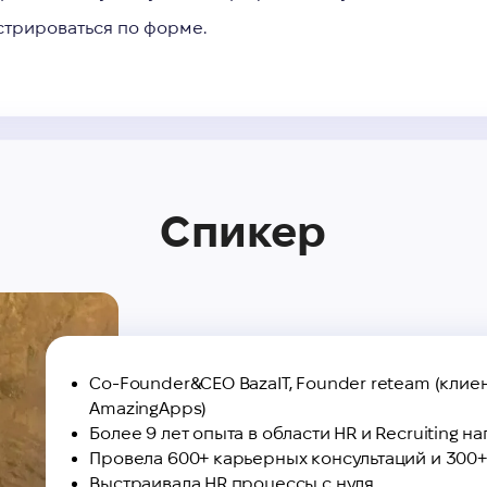
стрироваться по форме.
Спикер
Co-Founder&CEO BazaIT, Founder reteam (клиент
AmazingApps)
Более 9 лет опыта в области HR и Recruiting нап
Провела 600+ карьерных консультаций и 300+
Выстраивала HR процессы с нуля