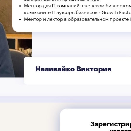
Ментор для IТ компаний в женском бизнес ко
коммюните IТ аутсорс бизнесов - Growth Facto
Ментор и лектор в образовательном проекте I
Наливайко Виктория
Зарегистри
меропр