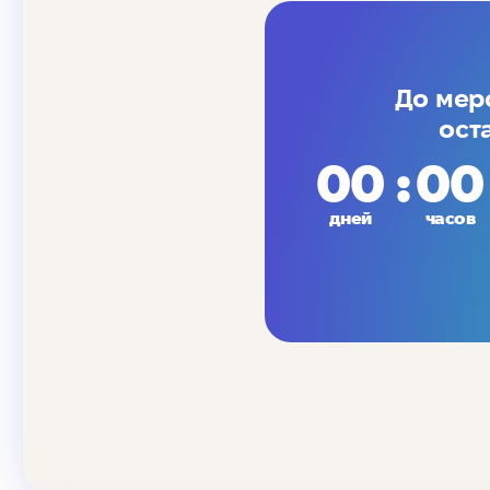
До мер
ост
00
00
дней
часов