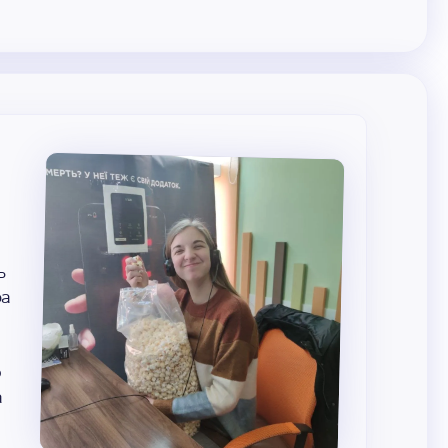
ь
ра
о
а