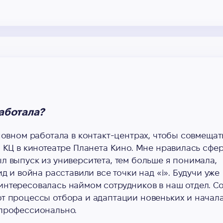
аботала?
сновном работала в контакт-центрах, чтобы совмещат
л КЦ в кинотеатре Планета Кино. Мне нравилась сфе
л выпуск из университета, тем больше я понимала,
ид и война расставили все точки над «і». Будучи уже
интересовалась наймом сотрудников в наш отдел. С
ют процессы отбора и адаптации новеньких и начал
 профессионально.