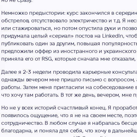
но не сразу.
Немножко предыстории: курс закончился в середин
обстрелов, отсутствовало электричество и т.д. Я не
или стажироваться, но потом опустила руки и позво
придумала целый «сериал» постов на LinkedIn, чтоб
публиковать один за другим, повышая популярность 
предложили оффер из иностранного и украинского р
приняла его от RSG, которые сначала мне отказали, 
Далее я 2-3 недели проводила карьерные консульта
однажды вечером мне пришло письмо с вопросом, 
работы. Затем меня пригласили на собеседование в
что хочу там работать. В тот же день, вечером, мне
Но не у всех историй счастливый конец. Я прорабо
появилось ощущение, что я не на своем месте, по
сотрудничество. В любом случае я набралась бесце
благодарна, и поняла для себя, что хочу в дальней