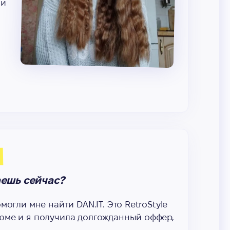
ми
в
аешь сейчас?
огли мне найти DAN.IT. Это RetroStyle
юме и я получила долгожданный оффер,