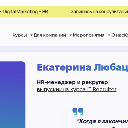
g • HR
Запишись на консультацию, выбери своё
Курсы
Для компаний
Мероприятия
О нас
К
Екатерина Любац
HR-менеджер и рекрутер
выпускница курса
IT Recruiter
"Когда я закончил