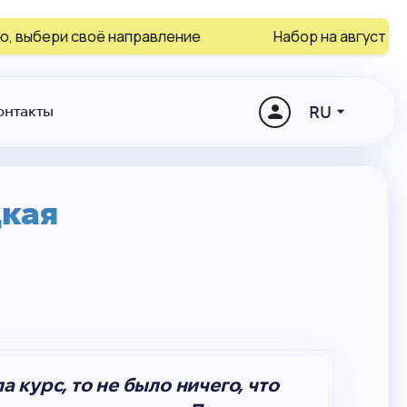
 направление
Набор на август и сентябрь закан
RU
онтакты
кая
а курс, то не было ничего, что