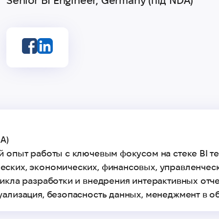
Senior BI Engineer, Germany (під NDA)
A)
й опыт работы с ключевым фокусом на стеке BI т
еских, экономических, финансовых, управленчес
икла разработки и внедрения интерактивных отчето
ализация, безопасность данных, менеджмент в об