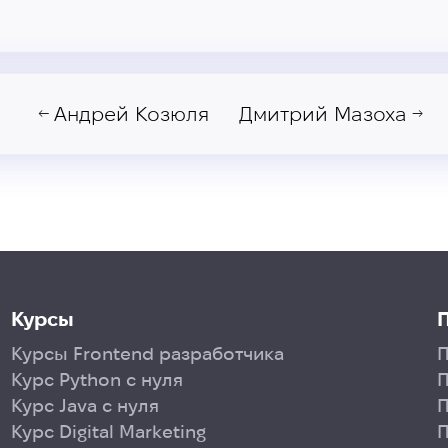
Андрей Козюля
Дмитрий Мазоха
←
→
Курсы
Курсы Frontend разработчика
П
Курс Python с нуля
П
Курс Java с нуля
П
Курс Digital Marketing