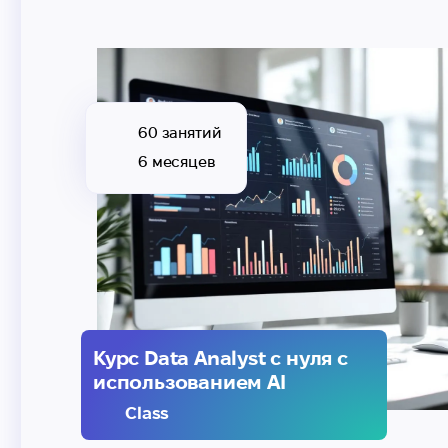
60 занятий
6 месяцев
Курс Data Analyst с нуля с
использованием AI
Class