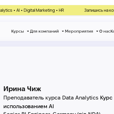
I • Digital Marketing • HR
Запишись на консульта
Курсы
Для компаний
Мероприятия
О нас
К
Ирина Чиж
Преподаватель курса Data Analytics
Курс 
использованием AI