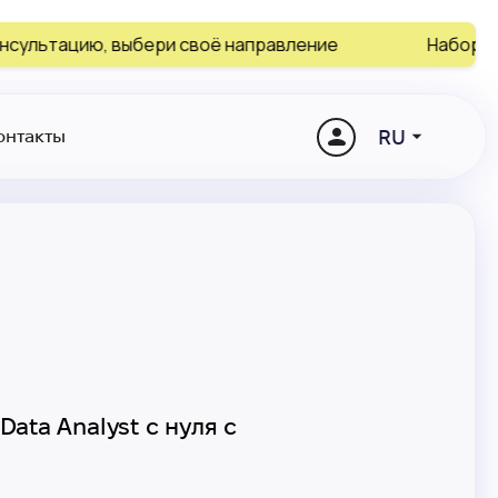
цию, выбери своё направление
Набор на август 
RU
онтакты
Data Analyst с нуля с