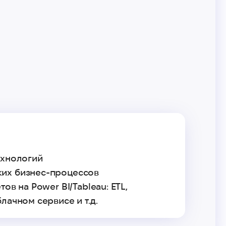
ехнологий
ких бизнес-процессов
в на Power BI/Tableau: ETL,
лачном сервисе и т.д.