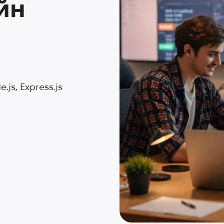
йн
.js, Express.js