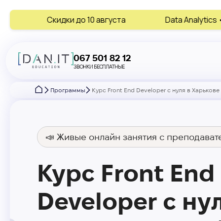
 до 10 августа
Data Analytics • AI • Digital Marketi
067 501 82 12
ЗВОНКИ БЕСПЛАТНЫЕ
Программы
Курс Front End Developer с нуля в Харьков
📣 Живые онлайн занятия с преподават
Курс Front End
Developer с ну