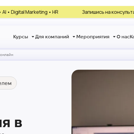
ng • HR
Запишись на консультацию, выбери своё
Курсы
Для компаний
Мероприятия
О нас
К
е онлайн
елем
ля в