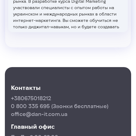
рынка. В разработке курса Digital Marketing
участвовали специалисты с опытом работы на
украинском и международных рынках в области
интернет-маркетинга. Вы сможете обучиться не
только диджитал-навыкам, но и будете создавать
диджитал стратегии, грамотно вести соцсети,
настраивать Google Analytics и уметь
анализировать результаты рекламных кампаний,
разбираться в SEO, создавать рекламные
кампании в Google Ads и уметь их
оптимизировать, управлять сайтами, и многое
другое. В результате вы станете
full stack digital-
маркетологом
и сможете найти работу в отделе
маркетинга в любой компании или маркетинговом
Контакты
агентстве. А, возможно, вы уйдете в сферу
фриланса.
+380675018212
0 800 335 695
(Звонки бесплатные)
Этот курс
digital маркетинг
для вас, если вы хотите
быть диджитал-специалистом, иметь понимание о
office@dan-it.com.ua
всем комплексе онлайн-работы над продуктом и
учиться по передовым методикам в сфере
Главный офис
диджитал.