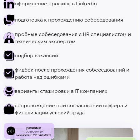
оформление профиля в Linkedin
подготовка к прохождению собеседования
пробные собеседования с HR специалистом и
техническим экспертом
подбор вакансий
фидбек после прохождения собеседований и
работа над ошибками
варианты стажировки в IТ компаниях
сопровождение при согласовании оффера и
финализации условий труда
резюме
проверенных
карьерным менеджером