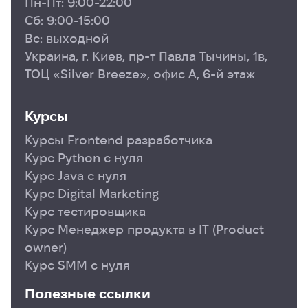
Пн-Пт: 9:00-22:00
Пройдя весь курс обучения интернет маркетинга
Сб: 9:00-15:00
онлайн, вы сможете сдать сертификацию от
Вс: выходной
Google Ads и Google Analytics.
Украина, г. Киев, пр-т Павла Тычины, 1в,
ТОЦ «Silver Breeze», офис А, 6-й этаж
Курсы
Курсы Frontend разработчика
Курс Python с нуля
Курс Java с нуля
Курс Digital Marketing
Курс тестировщика
Курс Менеджер продукта в ІТ (Product
owner)
Курс SMM с нуля
Полезные ссылки