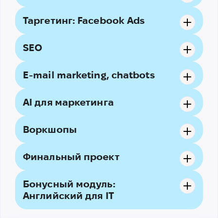
Таргетинг: Facebook Ads
SEO
Практика:
E-mail marketing, chatbots
AI для маркетинга
Практика:
Воркшопы
SEO и AI — Составление метаданных
Анализ данных
Составление технического задания (ТЗ) для
Финальный проект
копирайтера
Исследование ключевых слов
Бонусный модуль:
Написание текстов
Английский для IT
Написание блогов
Практика:
Практика:
Дополнительные задачи для SEO, которые