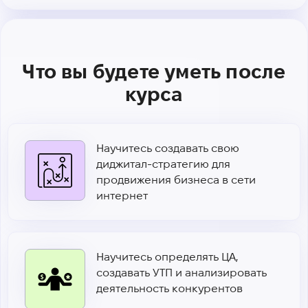
можно автоматизировать с помощью AI
Практика:
Практика:
Практика:
Что вы будете уметь после
Автоматизация email-маркетинга.
курса
Научитесь создавать свою
диджитал-стратегию для
продвижения бизнеса в сети
интернет
Научитесь определять ЦА,
создавать УТП и анализировать
Практика:
деятельность конкурентов