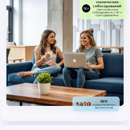
технических
собеседований
тренировочные
собеседования с HR и
преподавателями
86%
трудоустроенных
выпускников