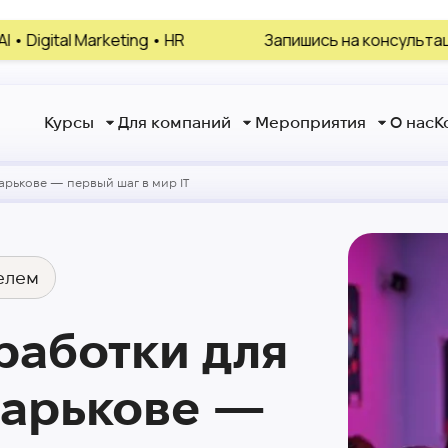
HR
Запишись на консультацию, выбери своё нап
Курсы
Для компаний
Мероприятия
О нас
К
арькове — первый шаг в мир IT
елем
работки для
Харькове —