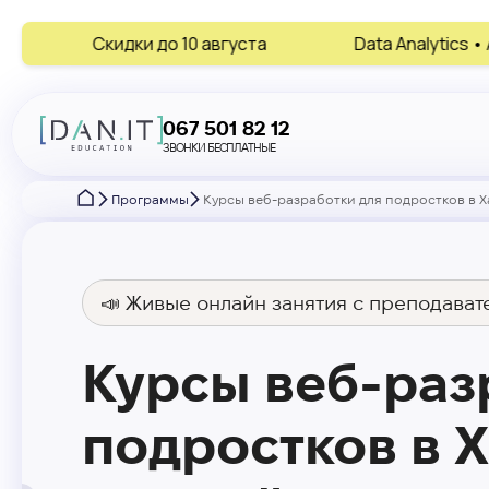
0 августа
Data Analytics • AI • Digital Marketing • 
067 501 82 12
ЗВОНКИ БЕСПЛАТНЫЕ
Программы
Курсы веб-разработки для подростков в Х
📣 Живые онлайн занятия с преподават
Курсы веб-раз
подростков в 