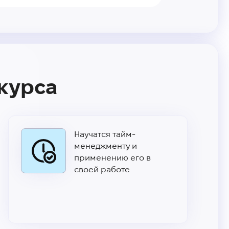
 курса
Научатся тайм-
менеджменту и
применению его в
своей работе