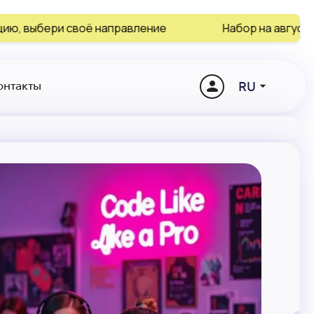
равление
Набор на август и сентябрь заканчива
RU
онтакты