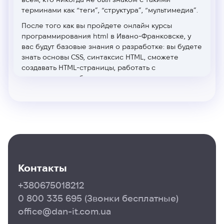
терминами как “теги”, “структура”, “мультимедиа”.
После того как вы пройдете онлайн курсы
программирования html
в Ивано-Франковске
, у
вас будут базовые знания о разработке: вы будете
знать основы CSS, синтаксис HTML, сможете
создавать HTML-страницы, работать с
документами, таблицами, анимациями и их
оформлением. Все уроки html программирования
проходят под руководством преподавателей-
практиков, которые помогут вам погрузиться в
новую сферу и понять, хотите ли вы развиваться в
ней.
Если вы выберете онлайн обучение html css
в
Ивано-Франковске
, то вас ждут увлекательные
Контакты
живые занятия, работа над реальными проектами,
много практики и поддержка ментора.
+380675018212
Данный курс является частью
полного курса
0 800 335 695
(Звонки бесплатные)
Frontend
, который предусматривает обучение
office@dan-it.com.ua
специалистов с нуля и до трудоустройства Junior-