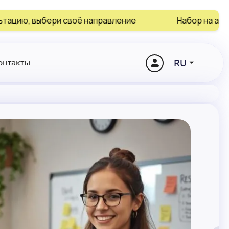
оё направление
Набор на август и сентябрь зак
RU
онтакты