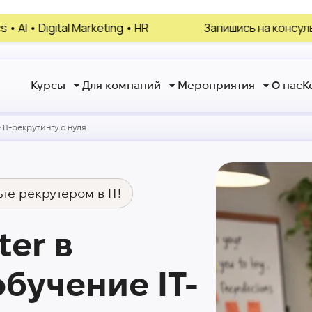
ting • HR
Запишись на консультацию, выбери св
Курсы
Для компаний
Мероприятия
О нас
К
IT-рекрутингу с нуля
те рекрутером в IT!
ter в
бучение IT-