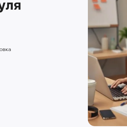
уля
овка