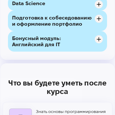
Data Science
Проект: Применение полученных знаний
Подготовка к собеседованию
Проект: Использование Telegram Bot API,
для создания первого веб-приложения.
и оформление портфолио
Проект: Применение полученных знаний
создание собственного Telegram-бота.
для работы над проектом по Data Science.
Бонусный модуль:
Английский для IT
Что вы будете уметь после
курса
Знать основы программирования