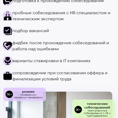
подготовка к прохождению собеседования
пробные собеседования с HR специалистом и
техническим экспертом
подбор вакансий
фидбек после прохождения собеседований и
работа над ошибками
варианты стажировки в IТ компаниях
сопровождение при согласовании оффера и
финализации условий труда
резюме
проверенных
карьерным менеджером
технических
собеседований
тренировочные
собеседования с HR и
преподавателями