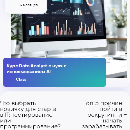
6 месяцев
Курс Data Analyst с нуля с
использованием AI
Class
Что выбрать
Топ 5 причин
новичку для старта
пойти в
в IT: тестирование
рекрутинг и
→
или
начать
программирование?
зарабатывать