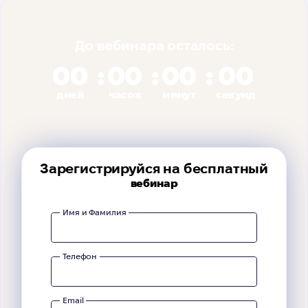
До вебинара осталось:
00
00
00
00
дней
часов
минут
секунд
Зарегистрируйся на бесплатный
вебинар
Имя и Фамилия
Телефон
Email