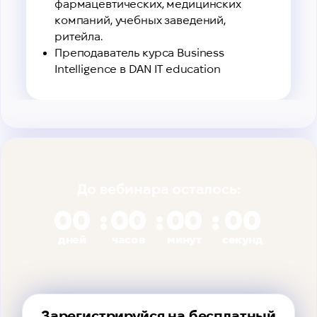
фармацевтических, медицинских
компаний, учебных заведений,
ритейла.
Преподаватель курса Business
Intelligence в DAN IT education
До вебинара осталось:
00
00
00
00
дней
часов
минут
секунд
Зарегистрируйся на бесплатный