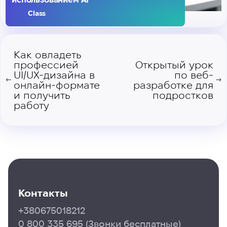
Class
Как овладеть
профессией
Открытый урок
UI/UX-дизайна в
по веб-
←
→
онлайн-формате
разработке для
и получить
подростков
работу
Контакты
+380675018212
0 800 335 695
(Звонки бесплатные)