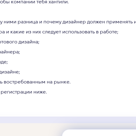
тобы компании тебя хантили.
ежду ними разница и почему дизайнер должен применять и 
а и какие из них следует использовать в работе;
отового дизайна;
зайнера;
нде;
дизайне;
ыть востребованным на рынке.
 регистрации ниже.