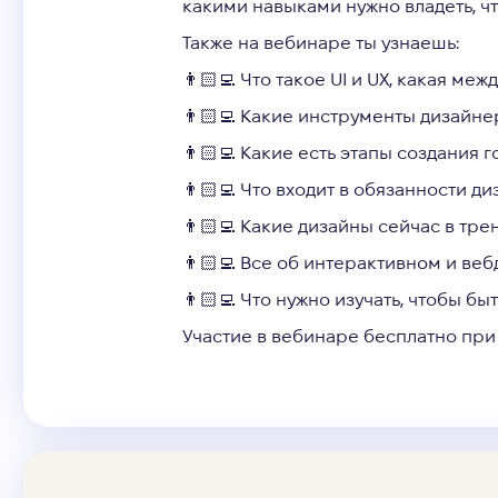
какими навыками нужно владеть, ч
Также на вебинаре ты узнаешь:
👨🏻‍💻 Что такое UI и UX, какая м
👨🏻‍💻 Какие инструменты дизайнер
👨🏻‍💻 Какие есть этапы создания г
👨🏻‍💻 Что входит в обязанности ди
👨🏻‍💻 Какие дизайны сейчас в тре
👨🏻‍💻 Все об интерактивном и веб
👨🏻‍💻 Что нужно изучать, чтобы б
Участие в вебинаре бесплатно при