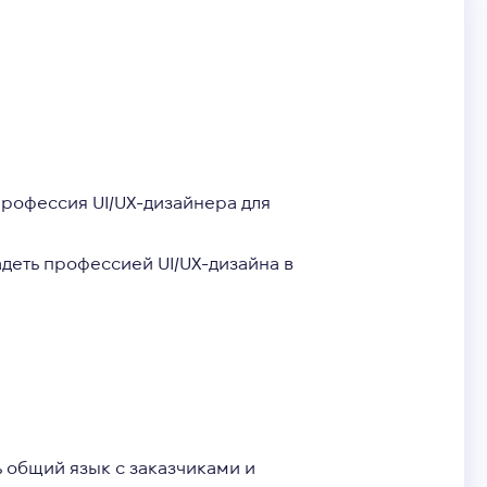
профессия UI/UX-дизайнера для
адеть профессией UI/UX-дизайна в
ь общий язык с заказчиками и