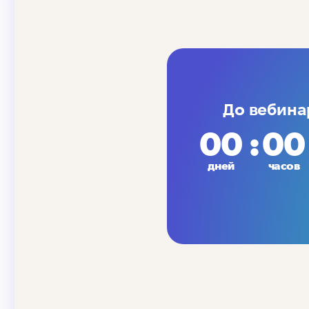
До вебина
00
00
дней
часов