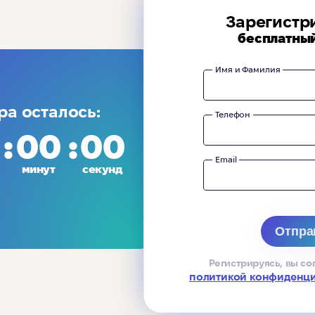
Зарегистр
бесплатны
Имя и Фамилия
ра осталось:
Телефон
00
00
Email
минут
секунд
Регистрируясь, вы со
политикой конфиденц