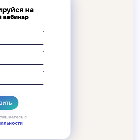
ируйся на
й вебинар
глашаетесь с
иальности