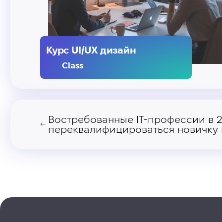
Курс UI/UX дизайн
Class
Востребованные ІТ-профессии в 2
←
переквалифицироваться новичку в