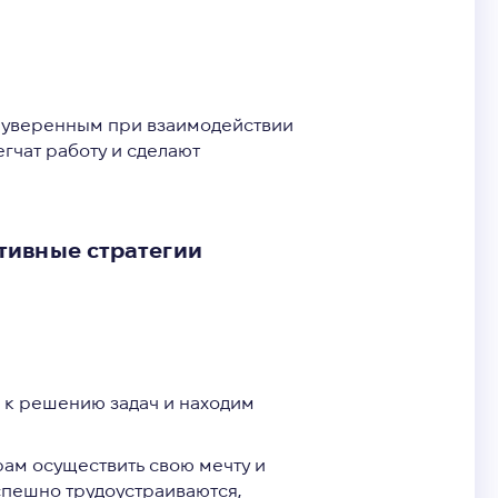
ее уверенным при взаимодействии
гчат работу и сделают
тивные стратегии
 к решению задач и находим
рам осуществить свою мечту и
 успешно трудоустраиваются,