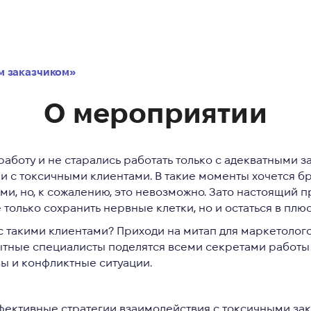
ым заказчиком»
О мероприятии
аботу и не старались работать только с адекватными з
и с токсичными клиентами. В такие моменты хочется б
ми, но, к сожалению, это невозможно. Зато настоящий 
 только сохранить нервные клетки, но и остаться в плю
с такими клиентами? Приходи на митап для маркетолого
ытные специалисты поделятся всеми секретами работы 
вы и конфликтные ситуации.
фективные стратегии взаимодействия с токсичными за