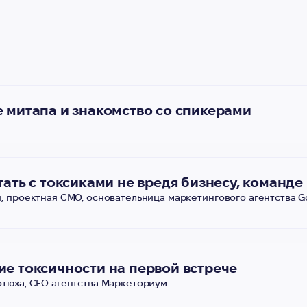
 митапа и знакомство со спикерами
тать с токсиками не вредя бизнесу, команд
, проектная СМО, основательница маркетингового агентства G
е токсичности на первой встрече
тюха, СЕО агентства Маркеториум