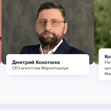
Ко
Дмитрий Кокотюха
Fle
СЕО агентства Маркеториум
ар
Ма