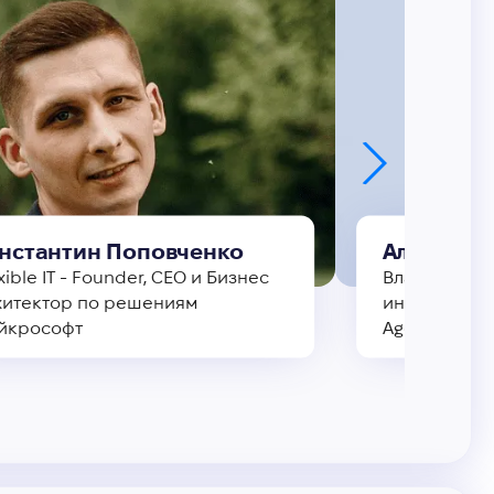
нстантин Поповченко
Алина Га
xible IT - Founder, CEO и Бизнес
Владелица а
хитектор по решениям
интернет-ма
йкрософт
Agency