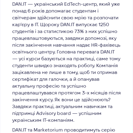
DAN.IT
— український EdTech-центр, який уже
понад 6 років допомагає студентам і
світчерам здійснити свою мрію та розпочати
кар’єру в IT. Щороку DAN.IT випускає 1250
студентів і за статистикою 73% з них успішно
працевлаштовуються, завдяки допомозі, яку
після закінчення навчання надає HR-фахівець
освітнього центру. Головна перевага DAN.IT
— усі курси базуються на практиці, саме тому
студенти швидко знаходять роботу. Компанія
зацікавлена не лише в тому, щоб ти отримав
сертифікат для галочки, а й опанував
актуальну професію та успішно
працевлаштувався протягом 3-х місяців після
закінчення курсу. Як вони це здійснюють?
Завдяки практиці, актуальним навичкам та
підтримці Advisory board — успішним
українським IT-компаніям.
DAN.IT та Marketorium проводитимуть серію