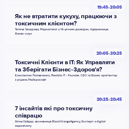
19:45-20:05
Як не втратити кукуху, працюючи з
токсичним клієнтом?
Тетяна Захарова, Маркетолог з 14-річним досвідом, підприємиця,
бізнес-коуч
20:05-20:25
Токсичні Клієнти в ІТ: Як Управляти
та Зберігати Бізнес-Здоров'я?
Константин Поповченко, Flexible IT - Founder, CEO та Бізнес архітектор
з рішень Майкрософт
20:25-20:45
7 інсайтів які про токсичну
співрацю
Аліна Гайдар, засновниця BlackOrangeAgency, Експерт з digital
маркетингу