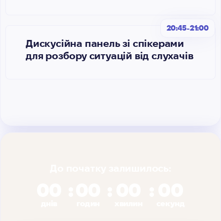
20:45-21:00
Дискусійна панель зі спікерами
для розбору ситуацій від слухачів
До початку залишилось:
00
00
00
00
днів
годин
хвилин
секунд