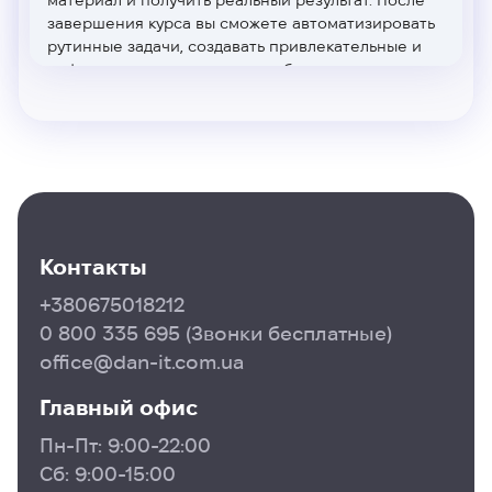
завершения курса вы сможете автоматизировать
рутинные задачи, создавать привлекательные и
информативные отчеты и дашборды, а также
обрести уверенность в своих знаниях и умениях.
Не упускайте возможность сделать свою работу
более эффективной и результативной —
присоединяйтесь к нашему курсу Power BI в
Тернополе и начните менять свой подход к
данным уже сегодня!
Контакты
+380675018212
0 800 335 695
(Звонки бесплатные)
office@dan-it.com.ua
Главный офис
Пн-Пт: 9:00-22:00
Сб: 9:00-15:00