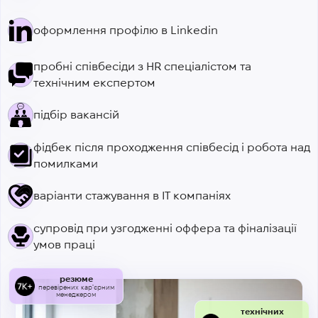
оформлення профілю в Linkedin
пробні співбесіди з HR спеціалістом та
технічним експертом
підбір вакансій
фідбек після проходження співбесід і робота над
помилками
варіанти стажування в ІТ компаніях
супровід при узгодженні оффера та фіналізації
умов праці
резюме
перевірених карʼєрним
менеджером
технічних