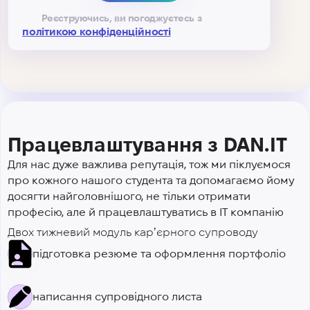
Реєструючись, ви погоджуєтесь з
політикою конфіденційності
Працевлаштування з DAN.IT
Для нас дуже важлива репутація, тож ми піклуємося
про кожного нашого студента та допомагаємо йому
досягти найголовнішого, не тільки отримати
професію, але й працевлаштуватись в IT компанію
Двох тижневий модуль карʼєрного супроводу
підготовка резюме та оформлення портфоліо
написання супровідного листа