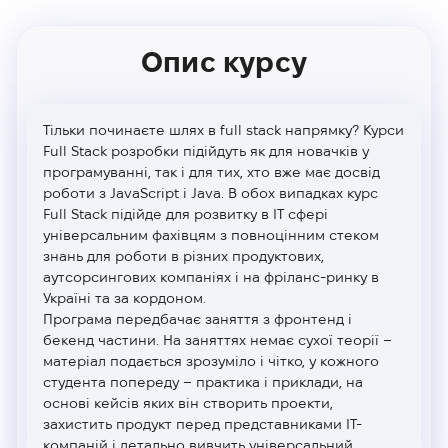
Опис курсу
Тільки починаєте шлях в full stack напрямку? Курси
Full Stack розробки підійдуть як для новачків у
програмуванні, так і для тих, хто вже має досвід
роботи з JavaScript і Java. В обох випадках курс
Full Stack підійде для розвитку в IT сфері
універсальним фахівцям з повноцінним стеком
знань для роботи в різних продуктових,
аутсорсингових компаніях і на фріланс-ринку в
Україні та за кордоном.
Програма передбачає заняття з фронтенд і
бекенд частини. На заняттях немає сухої теорії –
матеріал подається зрозуміло і чітко, у кожного
студента попереду – практика і приклади, на
основі кейсів яких він створить проекти,
захистить продукт перед представниками ІТ-
компаній і детально вивчить універсальний