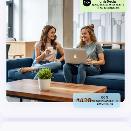
співбесід
тренувальні співбесіди з
HR та викладачами
86%
працевлаштованих
випускників