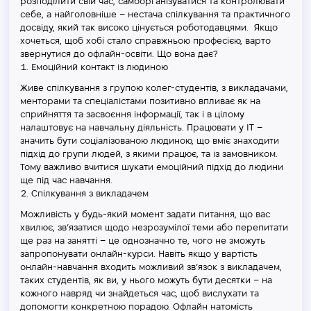
розподілити свій час, самоорганізуватися та контролювати
себе, а найголовніше – нестача спілкування та практичного
досвіду, який так високо цінується роботодавцями. Якщо
хочеться, щоб хобі стало справжньою професією, варто
звернутися до офлайн-освіти. Що вона дає?
Емоційний контакт із людиною
Живе спілкування з групою колег-студентів, з викладачами,
менторами та спеціалістами позитивно впливає як на
сприйняття та засвоєння інформації, так і в цілому
налаштовує на навчальну діяльність. Працювати у ІТ –
значить бути соціалізованою людиною, що вміє знаходити
підхід до групи людей, з якими працює, та із замовником.
Тому важливо вчитися шукати емоційний підхід до людини
ще під час навчання.
Спілкування з викладачем
Можливість у будь-який момент задати питання, що вас
хвилює, зв’язатися щодо незрозумілої теми або перепитати
ще раз на занятті – це однозначно те, чого не зможуть
запропонувати онлайн-курси. Навіть якщо у вартість
онлайн-навчання входить можливий зв’язок з викладачем,
таких студентів, як ви, у нього можуть бути десятки – на
кожного навряд чи знайдеться час, щоб вислухати та
допомогти конкретною порадою. Офлайн натомість