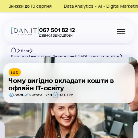
ки до 10 серпня
Data Analytics • AI • Digital Marketing • HR
067 501 82 12
ДЗВІНКИ БЕЗКОШТОВНІ
Блог
Блог про Learning and Development (L&D): статті та інсайти
Чому вигідно вкладати кошти в офлайн ІТ-освіту
L&D
Чому вигідно вкладати кошти в
офлайн ІТ-освіту
853
читати 1 хв.
03.01.25