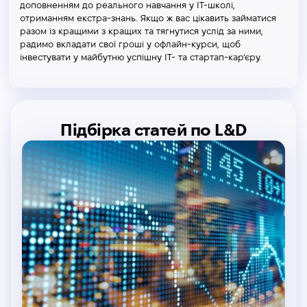
доповненням до реального навчання у ІТ-школі,
отриманням екстра-знань. Якщо ж вас цікавить займатися
разом із кращими з кращих та тягнутися услід за ними,
радимо вкладати свої гроші у офлайн-курси, щоб
інвестувати у майбутню успішну ІТ- та стартап-кар’єру.
Підбірка статей по L&D