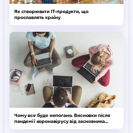
Як створювати IT-продукти, що
прославлять країну
Чому все буде непогано. Висновки після
пандемії коронавірусу від засновника
DAN.IT Едді Прілепскі