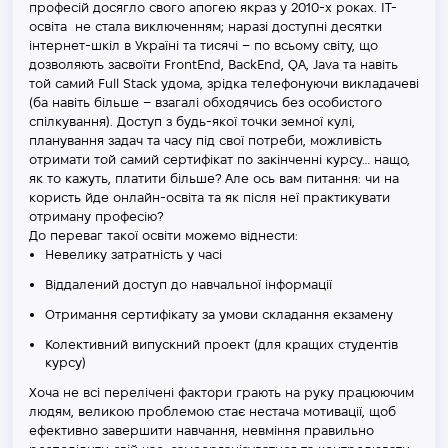
професій досягло свого апогею якраз у 2010-х роках. ІТ-
освіта не стала виключенням; наразі доступні десятки
інтернет-шкіл в Україні та тисячі – по всьому світу, що
дозволяють засвоїти FrontEnd, BackEnd, QA, Java та навіть
той самий Full Stack удома, зрідка телефонуючи викладачеві
(ба навіть більше – взагалі обходячись без особистого
спілкування). Доступ з будь-якої точки земної кулі,
планування задач та часу під свої потреби, можливість
отримати той самий сертифікат по закінченні курсу… нащо,
як то кажуть, платити більше? Але ось вам питання: чи на
користь йде онлайн-освіта та як після неї практикувати
отриману професію?
До переваг такої освіти можемо віднести:
Невелику затратність у часі
Віддалений доступ до навчальної інформації
Отримання сертифікату за умови складання екзамену
Колективний випускний проект (для кращих студентів
курсу)
Хоча не всі перелічені фактори грають на руку працюючим
людям, великою проблемою стає нестача мотивації, щоб
ефективно завершити навчання, невміння правильно