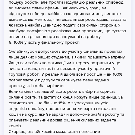
пошуку роботи, але пройти модуляцію реальних співбесід
ви зможете тільки офлайн. Займаючись у групі, ви
підготуєте себе до найбільш складних запитань, зможете
дізнатись від ментора, чим цікавляться роботодавці зараз та
як можна найбільш вигідно подати свої сильні сторони. У
вас буде портфоліо з реалізованими проектами, що суттєво
вплине на рішення при влаштуванні на роботу.
100% участь у фінальному проекті
Онлайн-курси допускають до участі у фінальних проектах
лише деяких кращих студентів, з якими працюють напряму.
Якщо вам забракло мотивації чи інтересу потрапити у це
число, на жаль, ви так і не візьмете участі у практичній
груповій роботі. У реальній школі все простіше – ви 100%
потрапляєте у підгрупу та отримуєте певні задачі з
проекту, які треба вирішити.
Велика кількість людей все ж робить вибір на користь
онлайн-освіти, та дістатися кінця можуть лише одиниці. За
статистикою – не більше 15%. А з урахуванням усіх
недоліків онлайну, постає питання, чи варто витрачати
кошти на курс, який навряд чи допоможе знайти роботу та
опанувати реальний досвід рішення складних задач та
кейсів.
Скоріше, онлайн-освіта може стати непоганим