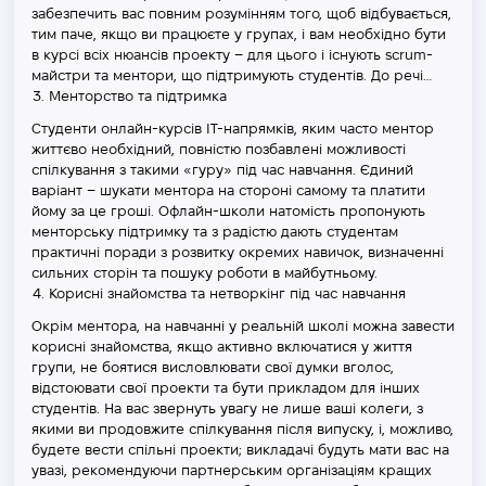
забезпечить вас повним розумінням того, щоб відбувається,
тим паче, якщо ви працюєте у групах, і вам необхідно бути
в курсі всіх нюансів проекту – для цього і існують scrum-
майстри та ментори, що підтримують студентів. До речі…
Менторство та підтримка
Студенти онлайн-курсів ІТ-напрямків, яким часто ментор
життєво необхідний, повністю позбавлені можливості
спілкування з такими «гуру» під час навчання. Єдиний
варіант – шукати ментора на стороні самому та платити
йому за це гроші. Офлайн-школи натомість пропонують
менторську підтримку та з радістю дають студентам
практичні поради з розвитку окремих навичок, визначенні
сильних сторін та пошуку роботи в майбутньому.
Корисні знайомства та нетворкінг під час навчання
Окрім ментора, на навчанні у реальній школі можна завести
корисні знайомства, якщо активно включатися у життя
групи, не боятися висловлювати свої думки вголос,
відстоювати свої проекти та бути прикладом для інших
студентів. На вас звернуть увагу не лише ваші колеги, з
якими ви продовжите спілкування після випуску, і, можливо,
будете вести спільні проекти; викладачі будуть мати вас на
увазі, рекомендуючи партнерським організаціям кращих