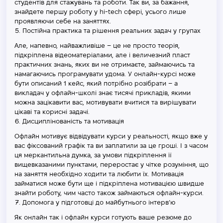
студентів для стажувань та роботи. Так ви, за бажання,
знайдете першу роботу у hi-tech сфері, усього лише
проявляючи себе на заняттях.
Постійна практика та рішення реальних задач у групах
Але, напевно, найважливіше – це не просто теорія,
підкріплена відеоматеріалами, але і величезний пласт
практичних знань, яких ви не отримаєте, займаючись та
намагаючись програмувати удома. У онлайн-курсі може
бути описаний 1 кейс, який потрібно розібрати – а
викладач у офлайн-школі знає тисячі прикладів, якими
можна зацікавити вас, мотивувати вчитися та вирішувати
цікаві та корисні задачі.
Дисциплінованість та мотивація
Офлайн мотивує відвідувати курси у реальності, якщо вже у
вас фіксований графік та ви заплатили за це гроші. І з часом
ця меркантильна думка, за умови підкріплення її
вищевказаними пунктами, переростає у чітке розуміння, що
на заняття необхідно ходити та любити їх. Мотивація
займатися може бути ще і підкріплена мотивацією швидше
знайти роботу, чим часто також займаються офлайн-курси.
Допомога у підготовці до майбутнього інтерв’ю
Як онлайн так і офлайн курси готують ваше резюме до