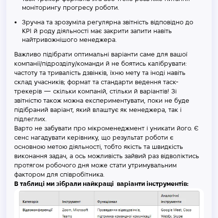
моніторингу прогресу роботи.
Зручна та зрозуміла регулярна звітність відповідно до
KPI й роду діяльності має закрити запити навіть
найтривожнішого менеджера.
Важливо підібрати оптимальні варіанти саме для вашої
компанії/підрозділу/команди й не боятись калібрувати:
частоту та тривалість дзвінків, їхню мету та іноді навіть
склад учасників; формат та стандарти ведення таск-
трекерів — скільки компаній, стільки й варіантів! Зі
звітністю також можна експериментувати, поки не буде
підібраний варіант, який влаштує як менеджера, так і
підлеглих.
Варто не забувати про мікроменеджмент і уникати його. Є
сенс нагадувати керівнику, що результат роботи є
основною метою діяльності, тобто якість та швидкість
виконання задач, а ось можливість зайвий раз відволіктись
протягом робочого дня може стати утримувальним
фактором для співробітника.
В таблиці ми зібрали найкращі варіанти інструментів: