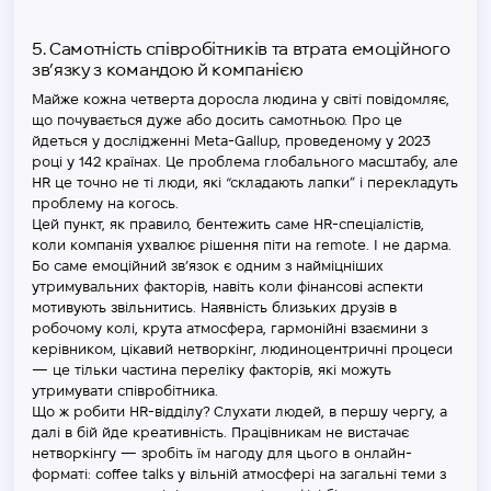
5. Самотність співробітників та втрата емоційного
зв’язку з командою й компанією
Майже кожна четверта доросла людина у світі повідомляє,
що почувається дуже або досить самотньою. Про це
йдеться у дослідженні Meta-Gallup
,
проведеному у 2023
році у 142 країнах. Це проблема глобального масштабу, але
HR це точно не ті люди, які “складають лапки” і перекладуть
проблему на когось.
Цей пункт, як правило, бентежить саме HR-спеціалістів,
коли компанія ухвалює рішення піти на remote. І не дарма.
Бо саме емоційний зв’язок є одним з найміцніших
утримувальних факторів, навіть коли фінансові аспекти
мотивують звільнитись. Наявність близьких друзів в
робочому колі, крута атмосфера, гармонійні взаємини з
керівником, цікавий нетворкінг, людиноцентричні процеси
— це тільки частина переліку факторів, які можуть
утримувати співробітника.
Що ж робити HR-відділу? Слухати людей, в першу чергу, а
далі в бій йде креативність. Працівникам не вистачає
нетворкінгу — зробіть їм нагоду для цього в онлайн-
форматі: coffee talks у вільній атмосфері на загальні теми з