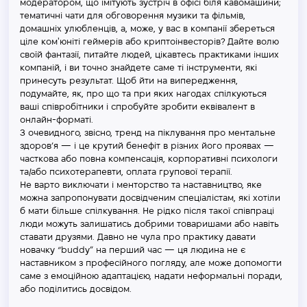
модератором, що імітують зустріч в офісі біля кавомашини;
тематичні чати для обговорення музики та фільмів,
домашніх улюбленців, а, може, у вас в компанії збереться
ціле комʼюніті геймерів або криптоінвесторів? Дайте волю
своїй фантазії, питайте людей, цікавтесь практиками інших
компаній, і ви точно знайдете саме ті інструменти, які
принесуть результат. Щоб йти на випередження,
подумайте, як, про що та при яких нагодах спілкуються
ваші співробітники і спробуйте зробити еквівалент в
онлайн-форматі.
З очевидного, звісно, тренд на піклування про ментальне
здоров’я — і це крутий бенефіт в різних його проявах —
часткова або повна компенсація, корпоративні психологи
та/або психотерапевти, оплата групової терапії.
Не варто виключати і менторство та наставництво, яке
можна запропонувати досвідченим спеціалістам, які хотіли
б мати більше спілкування. Не рідко після такої співпраці
люди можуть залишатись добрими товаришами або навіть
ставати друзями. Давно не чула про практику давати
новачку “buddy” на перший час — ця людина не є
наставником з професійного погляду, але може допомогти
саме з емоційною адаптацією, надати неформальні поради,
або поділитись досвідом.