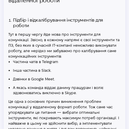
відаленної роботи
Підбір і відкалібрування інструментів для
роботи
Тут в першу чергу йде мова про інструменти для
комунікації. Звісно, в кожному напрямі є свої інструменти та
ПЗ, без яких в сучасній ІТ-компанії неможливо виконувати
роботу, але нерідко ми забуваємо про калібрування саме
комунікаційних інструментів:
Частина чатів в Telegram
Інша частина в Slack.
Дзвінки в Google Meet.
А якась команда віддає данину пращурам і воліє
зідзвонюватись виключно в Skype.
Це одна з основних причин виникнення проблем
комунікації у віддаленому форматі роботи. Тож саме час
упорядкувати це питання — вибрати оптимальні
інструменти, які покривають максимум потреб організації. І
найважче в цьому не здійснити вибір, а імплементувати
ухвалене рішення в життя, і тут вам допоможуть найкращі