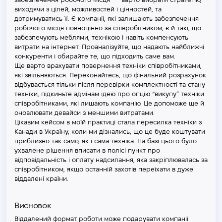
виходячи з цілей, можливостей і цінностей, та
дотримуватись її. Є компанії, які залишають забезпечення
робочого місця повноцінно за співробітником, є й такі, що
забезпечують меблями, технікою і навіть компенсують
витрати на інтернет. Проаналізуйте, що надають найближчі
конкуренти і обирайте те, що підходить саме вам.
Ще варто врахувати повернення техніки співробітниками,
які звільняються. Переконайтесь, що фінальний розрахунок
відбувається тільки після перевірки комплектності та стану
техніки, підкиньте адмінам ідею про опцію “викупу” техніки
співробітниками, які лишають компанію. Це допоможе ще й
оновлювати девайси з меншими витратами.
Цікавим кейсом в моїй практиці стала пересилка техніки з
Канади в Україну, коли ми дізнались, що це буде коштувати
приблизно так само, як і сама техніка. На базі цього було
ухвалене рішення вписати в полісі пункт про
відповідальність і оплату надсилання, яка закріплювалась за
співробітником, якщо останній захотів переїхати в дуже
віддалені країни.
Висновок
Віддалений формат роботи може подарувати компанії