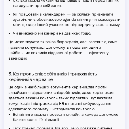
Скільки можна чекати на відповідь в пошті перед тим, як
нагадувати про свій запит.
Як працювати з календарем — за скільки призначати
зустріч, чи є обов’язковою agenda мітингу, чи скасовувати
мітинг, якщо інший учасник не підтвердив участь в ньому.
Чи вмикаємо ми камери на дзвінках тощо.
Це може звучати як зайва бюрократія, але, запевняю, саме
правила комунікації допоможуть подолати один з
найбільших викликів віддаленої роботи — ефективну
взаємодію.
3. Контроль співробітників і тривожність
керівників через це
Це один з найбільших аргументів керівництва проти
винаймання віддалених співробітників, адже керівникам
здається важчим контроль таких підлеглих. Тут важлива
комунікація і підтримка від HR в питанні вибудовування
адекватного формату і інструментів контролю.
Всі мітинги можна провести онлайн, а камера допоможе
бачити колег і їхні емоції.
Таск трекер форматів Jira або Trello розв’яже питання