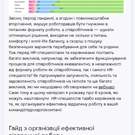
Звісно, період пандемії, а згодом і повномасштабне
вторгнення, змушує роботодавців бути гнучкими в
питаннях формату роботи, а співробітників — шукати
оптимальні рішення, виходячи не скільки з питань
комфорту і work-life балансу, а скоріш з пошуку
безпечніших варіантів перебування для себе та родини.
Тож перед HR-спеціалістами та керівниками постають
багато викликів, наприклад: як забезпечити функціонування
процесів для співробітників еквівалентно, в незалежності
від формату роботи як співробітника, так і самого HR-
спеціаліста? Як підтримувати залученість, лояльність та
задоволеність співробітників на remote та ще багато
викликів, які ми нещодавно обговорювали на
вебінарі
.
Саме тому в цьому матеріалі я розкажу про 6 кроків, які
можуть наштовхнути HR-спеціалістів та/або керівників на
те, як організувати ефективну віддалену роботу в вашій
команді/підрозділі/компанії.
Гайд з організації ефективної