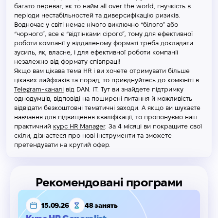
багато переваг, як то найм all over the world, гнучкість в
періоди нестабільностей та диверсифікацію ризиків.
Водночас у світі немає нічого виключно “білого” або
“чорного”, все є “відтінками сірого”, тому для ефективної
роботи компанії у віддаленому форматі треба докладати
зусиль, як, власне, і для ефективної роботи компанії
незалежно від формату співпраці!
Якщо вам цікава тема HR і ви хочете отримувати більше
цікавих лайфхаків та порад, то приєднуйтесь до комюніті в
Telegram-каналі
від DAN. IT. Тут ви знайдете підтримку
однодумців, відповіді на поширені питання й можливість
відвідати безкоштовні тематичні заходи. А якщо ви шукаєте
навчання для підвищення кваліфікації, то пропонуємо наш
практичний
курс HR Manager
. За 4 місяці ви покращите свої
скіли, дізнаєтеся про нові інструменти та зможете
претендувати на крутий офер.
Рекомендовані програми
15.09.26
48 занять