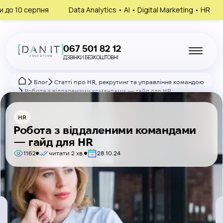
Data Analytics • AI • Digital Marketing • HR
Запишись на к
067 501 82 12
ДЗВІНКИ БЕЗКОШТОВНІ
Блог
Статті про HR, рекрутинг та управління командою
Робота з віддаленими командами — гайд для HR
HR
Робота з віддаленими командами
— гайд для HR
1162
читати 2 хв.
28.10.24