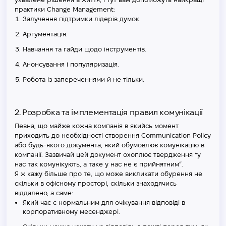
практики Change Management:
Залучення підтримки лідерів думок.
Аргументація.
Навчання та гайди щодо інструментів.
Анонсування і популяризація.
Робота із запереченнями й не тільки.
2. Розробка та імплементація правил комунікації
Певна, що майже кожна компанія в якийсь момент
приходить до необхідності створення Communication Policy
або будь-якого документа, який обумовлює комунікацію в
компанії. Зазвичай цей документ охоплює твердження “у
нас так комунікують, а таке у нас не є прийнятним”.
Я ж кажу більше про те, що може викликати обурення не
скільки в офісному просторі, скільки знаходячись
віддалено, а саме:
Який час є нормальним для очікування відповіді в
корпоративному месенджері.