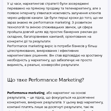
У ці часи, маркетингові стратегії були зосереджені
переважно на прямому продажу та телемаркетингу, але з
появою інтернету з’явилася можливість залучення клієнтів
через цифрові канали. Це були перші кроки до того, що ми
зараз знаємо як performance marketing. З розвитком
технологій та зміною споживацьких звичок, ця сфера
пройшла довгий шлях від простих банерних реклам до
складних, багаторівневих кампаній, орієнтованих на
конкретні дії та результати.
Performance marketing виріс із потреби бізнесів у більш
цілеспрямованих, вимірюваних і ефективних
маркетингових рішеннях. Він став відповіддю на зростаючу
необхідність у маркетингу, що забезпечує не просто
видимість, а реальні, конверсійні результати.
Що таке Performance Marketing?
Performance marketing
, або маркетинг на основі
результатів, – це підхід, що фокусується на досягненні
конкретних, вимірних результатів. У цьому виді маркетингу,
компанії платять лише за досягнуті результати, такі як