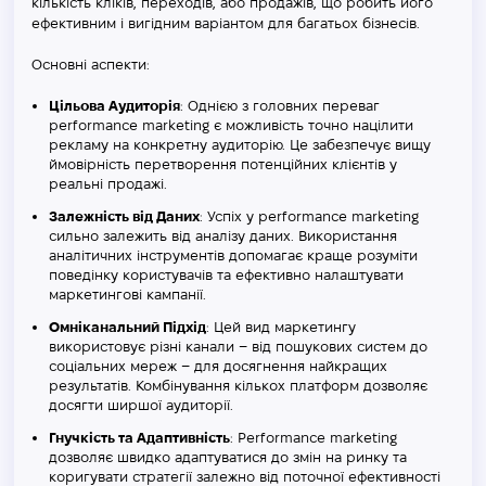
кількість кліків, переходів, або продажів, що робить його
ефективним і вигідним варіантом для багатьох бізнесів.
Основні аспекти:
Цільова Аудиторія
: Однією з головних переваг
performance marketing є можливість точно націлити
рекламу на конкретну аудиторію. Це забезпечує вищу
ймовірність перетворення потенційних клієнтів у
реальні продажі.
Залежність від Даних
: Успіх у performance marketing
сильно залежить від аналізу даних. Використання
аналітичних інструментів допомагає краще розуміти
поведінку користувачів та ефективно налаштувати
маркетингові кампанії.
Омніканальний Підхід
: Цей вид маркетингу
використовує різні канали – від пошукових систем до
соціальних мереж – для досягнення найкращих
результатів. Комбінування кількох платформ дозволяє
досягти ширшої аудиторії.
Гнучкість та Адаптивність
: Performance marketing
дозволяє швидко адаптуватися до змін на ринку та
коригувати стратегії залежно від поточної ефективності