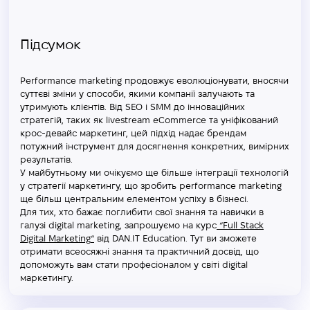
Підсумок
Performance marketing продовжує еволюціонувати, вносячи
суттєві зміни у способи, якими компанії залучають та
утримують клієнтів. Від SEO і SMM до інноваційних
стратегій, таких як livestream eCommerce та уніфікований
крос-девайс маркетинг, цей підхід надає брендам
потужний інструмент для досягнення конкретних, вимірних
результатів.
У майбутньому ми очікуємо ще більше інтеграції технологій
у стратегії маркетингу, що зробить performance marketing
ще більш центральним елементом успіху в бізнесі.
Для тих, хто бажає поглибити свої знання та навички в
галузі digital marketing, запрошуємо на курс
“
Full Stack
Digital Marketing
“
від DAN.IT Education. Тут ви зможете
отримати всеосяжні знання та практичний досвід, що
допоможуть вам стати професіоналом у світі digital
маркетингу.