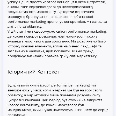
успіху. Це не просто чергова концепція в океані стратегій,
а ключ, який відкриває двері до цілеспрямованого,
результативного маркетингу. Відходячи від звичних
маршрутів брендування та підвищення обізнаності,
performance marketing пропонує конкретність – платиш за
дію, а не за обіцянку.
У цій статті ми подорожуємо світом performance marketing,
де кожен поворот розкриває нові можливості і кожна
зупинка є можливістю для зростання. Ми розглянемо його
історію, основні елементи, вплив на бізнес-ландшафт та
заглянемо в майбутнє, щоб побачити, як цей тренд
продовжує визначати правила гри у світі маркетингу.
Історичний Контекст
Відкриваючи книгу історії performance marketing, ми
занурюємось у часи, коли інтернет ще був на зорі свого
розвитку, а маркетологи лише починали розуміти силу
цифрових кампаній. Цей період був схожий на відкриття
нового континенту, де кожен маркетолог був
мандрівником, який шукав найефективніший шлях до серця
споживача.