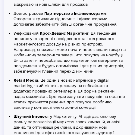
відкриваючи нові шляхи для продажів​​.
Довгострокове
Партнерство з Інфлюенсерами
:
Створення тривалих відносин з інфлюенсерами
допомагає забезпечити більш органічне просування​​.
Уніфікований
Крос-Девайс Маркетинг
: Ця тенденція
полягає у створенні послідовного та інтегрованого
маркетингового досвіду на різних пристроях.
Наприклад, споживач може почати переглядати товар на
мобільному телефоні та завершити покупку на ноутбуці.
Ця стратегія передбачає, що маркетингові матеріали та
повідомлення будуть оптимізовані для різних пристроїв,
забезпечуючи плавний перехід між ними
Retail Media
: Це один з нових напрямків у digital
marketing, який містить рекламу на вебсайтах та
додатках провідних ритейлерів. Ця форма реклами
надає можливість брендам залучати покупців на останніх
етапах прийняття рішення про покупку, особливо
важлива у контексті електронної комерції.
Штучний Інтелект
у Маркетингу: AI відіграє ключову
роль у персоналізації маркетингових кампаній, аналізі
даних, та оптимізації реклами, відкриваючи нові
можливості для ефективнішого залучення аудиторії.