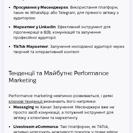
Просування у Месенджерах
: Використання платформ,
таких як WhatsApp або Telegram, для прямого зв’язку з
аудиторією.
Маркетинг у LinkedIn
: Ефективний інструмент для
лідогенерації в B2B, комунікацій та залучення
професійної аудиторії.
TikTok Маркетинг
: Залучення молодіжної аудиторії через
творчий та інтерактивний контент.
Тенденції та Майбутнє Performance
Marketing
Performance marketing невпинно розвивається, і деякі
ключові тенденції
визначають його напрямки:
Messaging
як Канал Залучення: Месенджери вже не
просто засіб комунікації, а потужний інструмент для
зв’язку з клієнтами та маркетингу​​.
Livestream eCommerce
: Такі платформи, як TikTok,
активно інтегрують можливості покупок у прямі ефіри,