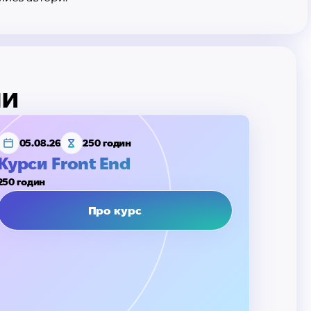
ми
05.08.26
250 годин
Курси Front End
250 годин
Про курс