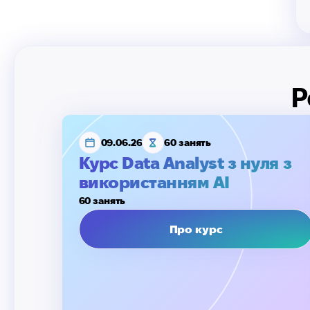
Р
09.06.26
60 занять
Курс Data Analyst з нуля з
використанням AI
60 занять
Про курс