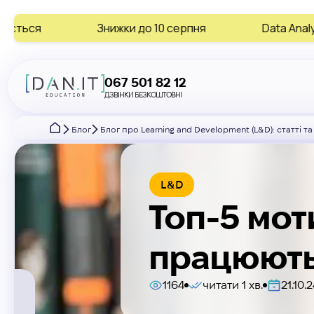
Знижки до 10 серпня
Data Analytics • AI • Digital
067 501 82 12
ДЗВІНКИ БЕЗКОШТОВНІ
Блог
Блог про Learning and Development (L&D): статті та
L&D
Топ-5 мот
працюют
1164
читати 1 хв.
21.10.