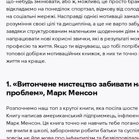
що-небудь змінювати, або ж, можливо, це просто брак
відкладаємо на понеділок спортзал, відмову від соло
на соціальні мережі. Насправді однієї мотивації зама
розуміння своєї цілі та дисципліна, а ще не варто за
завдяки структурованим маленьким щоденним діям 
напрацювати нові корисні звички, які в результаті м
професію та життя. Якщо ти відчуваєш, що тобі потрі
топової добірки мотиваційних книжок, в них ти точн
життя на краще.
1. «Витончене мистецтво забивати н
проблем», Марк Менсон
Розпочнемо наш топ з крутої книги, яка посіла шосте 
Книгу написав американський підприємець, інфлюенс
Марк Менсон. Ця книга точно не навчить тебе поганого
не вчили в школі, забороняли робити батьки та суспіл
зовсім не йде мова про інфантилізм та безвідповідаль