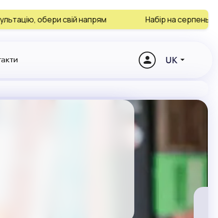
свій напрям
Набір на серпень і вересень завер
UK
такти