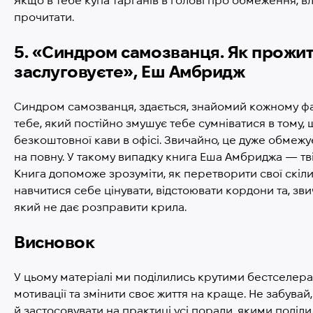
Якщо в тебе купа тарганів в голові про обмеження, вла
прочитати.
5. «Синдром самозванця. Як прожити
заслуговуєте», Еш Амбридж
Синдром самозванця, здається, знайомий кожному фа
тебе, який постійно змушує тебе сумніватися в тому, щ
безкоштовної кави в офісі. Звичайно, це дуже обмежує
на повну. У такому випадку книга Еша Амбриджа — тв
Книга допоможе зрозуміти, як перетворити свої скіли
навчитися себе цінувати, відстоювати кордони та, з
який не дає розправити крила.
Висновок
У цьому матеріалі ми поділились крутими бестселера
мотивації та змінити своє життя на краще. Не забува
й застосовувати на практиці усі поради, якими поділи