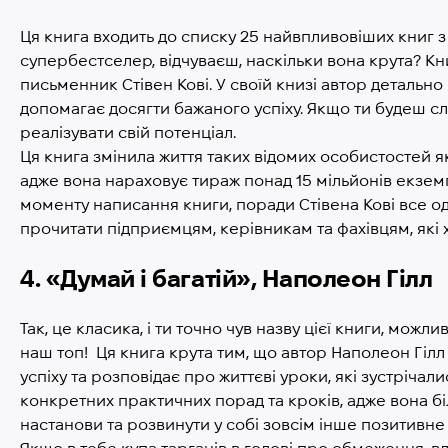
Ця книга входить до списку 25 найвпливовіших книг з 
супербестселер, відчуваєш, наскільки вона крута? К
письменник Стівен Кові. У своїй книзі автор детально
допомагає досягти бажаного успіху. Якщо ти будеш с
реалізувати свій потенціал.
Ця книга змінила життя таких відомих особистостей як
адже вона нараховує тираж понад 15 мільйонів екземпл
моменту написання книги, поради Стівена Кові все о
прочитати підприємцям, керівникам та фахівцям, які х
4. «Думай і багатій», Наполеон Гілл
Так, це класика, і ти точно чув назву цієї книги, можли
наш топ! Ця книга крута тим, що автор Наполеон Гілл 
успіху та розповідає про життєві уроки, які зустрічал
конкретних практичних порад та кроків, адже вона біл
настанови та розвинути у собі зовсім інше позитивне