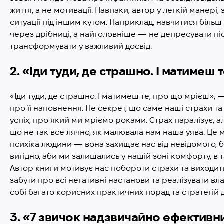
життя, а не мотивації. Навпаки, автор у легкій манері
ситуації під іншим кутом. Наприклад, навчитися біль
через дрібниці, а найголовніше — не депресувати післ
трансформувати у важливий досвід.
2. «Іди туди, де страшно. І матимеш
«Іди туди, де страшно. І матимеш те, про що мрієш», 
про її наповнення. Не секрет, що саме наші страхи та
успіх, про який ми мріємо роками. Страх паралізує, 
що не так все лячно, як малювала нам наша уява. Це
психіка людини — вона захищає нас від невідомого, б
вигідно, аби ми залишались у нашій зоні комфорту, в та
Автор книги мотивує нас побороти страхи та виходити
забути про всі негативні настанови та реалізувати влас
собі багато корисних практичних порад та стратегій 
3. «7 звичок надзвичайно ефективни