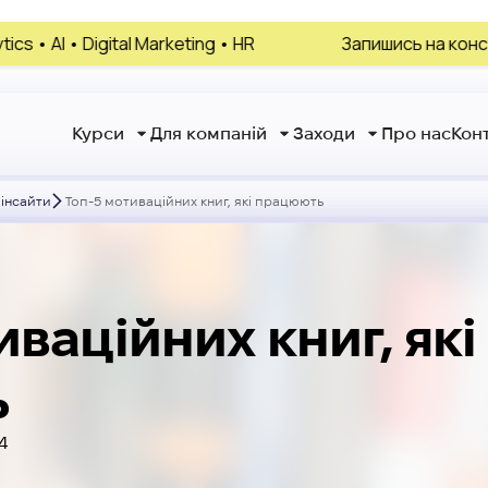
 Marketing • HR
Запишись на консультацію, обери 
Курси
Для компаній
Заходи
Про нас
Кон
 інсайти
Топ-5 мотиваційних книг, які працюють
иваційних книг, які
ь
24