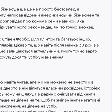
бізнесу, а ще це не просто бестселер, а
нигу написав відомий американський бізнесмен та
 розповідає про кожну з семи навичок, яка
лідкувати його рекомендаціям, то точно зможеш
 Стівен Форбс, Білл Клінтон та багатьох інших,
ярів. Цікаво те, що навіть після майже 30 років з
дно залишаються актуальними. Книгу точно варто
очуть досягти успіху й визнання.
во, навіть читав, але ми не можемо не внести її в
відверто в ній ділиться власним досвідом, історією
ись йому на шляху. Не радимо очікувати від книги
ьше націлена на те, щоб ти зміг змінити негативні
 мислення, націлене на успіх.