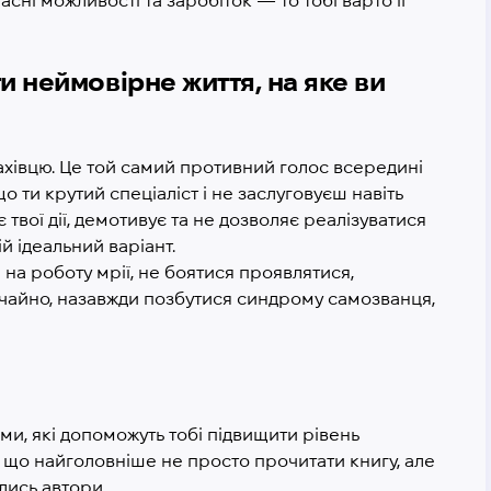
сні можливості та заробіток — то тобі варто її
 неймовірне життя, на яке ви
хівцю. Це той самий противний голос всередині
о ти крутий спеціаліст і не заслуговуєш навіть
 твої дії, демотивує та не дозволяє реалізуватися
ій ідеальний варіант.
 на роботу мрії, не боятися проявлятися,
вичайно, назавжди позбутися синдрому самозванця,
ми, які допоможуть тобі підвищити рівень
й, що найголовніше не просто прочитати книгу, але
лись автори.