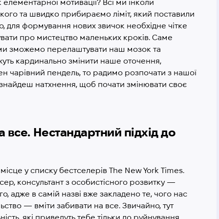
 елементарної мотивації? Всі ми інколи
дкого та швидко прибираємо ліміт, який поставили
ло, для формування нових звичок необхідне чітке
бувати про мистецтво маленьких кроків. Саме
ми зможемо перелаштувати наш мозок та
ожуть кардинально змінити наше оточення,
бен чарівний пендель, то радимо розпочати з нашої
о знайдеш натхнення, щоб почати змінювати своє
а все. Нестандартний підхід до
місце у списку бестселерів The New York Times.
ер, консультант з особистісного розвитку —
, адже в самій назві вже закладено те, чого нас
ьство — вміти забивати на все. Звичайно, тут
ність, які приведуть тебе тільки до руйнування