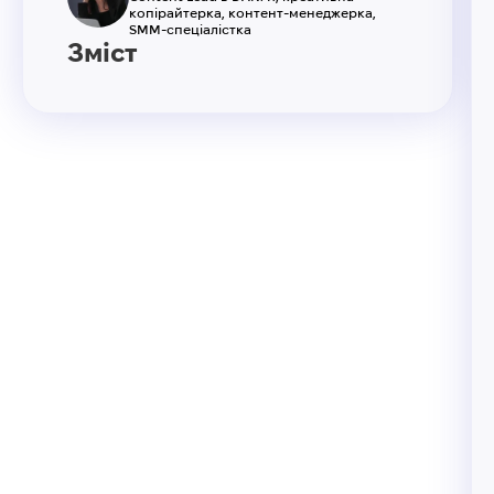
копірайтерка, контент-менеджерка,
SMM-спеціалістка
Зміст