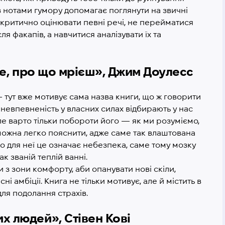
, з нотами гумору допомагає поглянути на звичні
ш критично оцінювати певні речі, не перейматися
я факапів, а навчитися аналізувати їх та
 те, про що мрієш», Джим Доулесс
— тут вже мотивує сама назва книги, що ж говорити
 невпевненість у власних силах відбирають у нас
але варто тільки побороти його
— як ми розуміємо,
 можна легко пояснити, адже саме так влаштована
о для неї це означає небезпека, саме тому мозку
к званій теплій ванні.
 з зони комфорту, аби опанувати нові скіли,
ні амбіції. Книга не тільки мотивує, але й містить в
для подолання страхів.
х людей», Стівен Кові