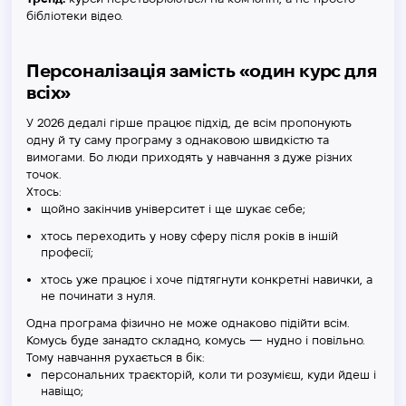
бібліотеки відео.
Персоналізація замість «один курс для
всіх»
У 2026 дедалі гірше працює підхід, де всім пропонують
одну й ту саму програму з однаковою швидкістю та
вимогами. Бо люди приходять у навчання з дуже різних
точок.
Хтось:
щойно закінчив університет і ще шукає себе;
хтось переходить у нову сферу після років в іншій
професії;
хтось уже працює і хоче підтягнути конкретні навички, а
не починати з нуля.
Одна програма фізично не може однаково підійти всім.
Комусь буде занадто складно, комусь — нудно і повільно.
Тому навчання рухається в бік:
персональних траєкторій, коли ти розумієш, куди йдеш і
навіщо;