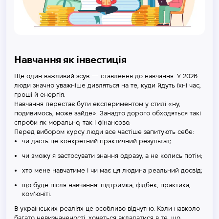
Навчання як інвестиція
Ще один важливий зсув — ставлення до навчання. У 2026
люди значно уважніше дивляться на те, куди йдуть їхні час,
гроші й енергія.
Навчання перестає бути експериментом у стилі «ну,
подивимось, може зайде». Занадто дорого обходяться такі
спроби як морально, так і фінансово.
Перед вибором курсу люди все частіше запитують себе:
чи дасть це конкретний практичний результат;
чи зможу я застосувати знання одразу, а не колись потім;
хто мене навчатиме і чи має ця людина реальний досвід;
що буде після навчання: підтримка, фідбек, практика,
ком’юніті.
В українських реаліях це особливо відчутно. Коли навколо
багато невизначеності, хочеться вкладатися в те, що