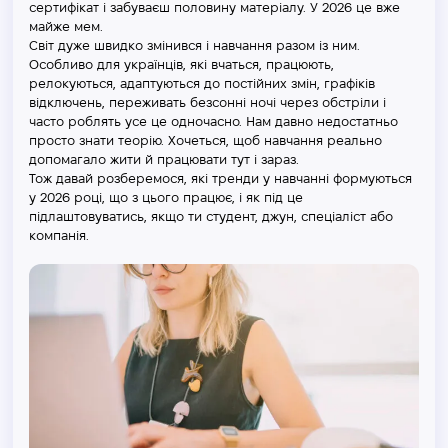
сертифікат і забуваєш половину матеріалу. У 2026 це вже
майже мем.
Світ дуже швидко змінився і навчання разом із ним.
Особливо для українців, які вчаться, працюють,
релокуються, адаптуються до постійних змін, графіків
відключень, переживать безсонні ночі через обстріли і
часто роблять усе це одночасно. Нам давно недостатньо
просто знати теорію. Хочеться, щоб навчання реально
допомагало жити й працювати тут і зараз.
Тож давай розберемося, які тренди у навчанні формуються
у 2026 році, що з цього працює, і як під це
підлаштовуватись, якщо ти студент, джун, спеціаліст або
компанія.