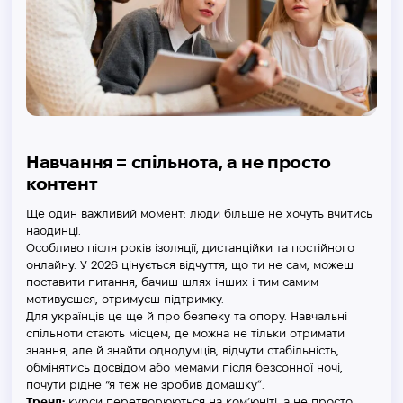
Навчання = спільнота, а не просто
контент
Ще один важливий момент: люди більше не хочуть вчитись
наодинці.
Особливо після років ізоляції, дистанційки та постійного
онлайну. У 2026 цінується відчуття, що ти не сам, можеш
поставити питання, бачиш шлях інших і тим самим
мотивуєшся, отримуєш підтримку.
Для українців це ще й про безпеку та опору. Навчальні
спільноти стають місцем, де можна не тільки отримати
знання, але й знайти однодумців, відчути стабільність,
обмінятись досвідом або мемами після безсонної ночі,
почути рідне “я теж не зробив домашку”.
Тренд:
курси перетворюються на ком’юніті, а не просто