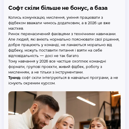
Софт скіли більше не бонус, а база
Колись комунікацію, мислення, уміння працювати з
фідбеком вважали чимось додатковим, а в 2026 це вже
мастхев.
Ринок перенасичений фахівцями з технічними навичками.
Але людей, які вміють нормально пояснювати свої рішення,
добре працюють у команді, не ламаються морально від
фідбеку, можуть поставити питання і взяти на себе
відповідальність — досі не так багато.
Тому навчання у 2026 все частіше охоплює командні
формати, групові проєкти, живий фідбек, роботу з
мисленням, а не тільки з інструментами.
Тренд:
софт скіли інтегруються в навчальні програми, а не
існують окремим курсом.