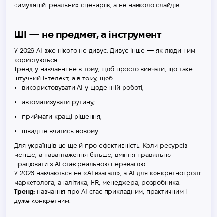
симуляцій, реальних сценаріїв, а не навколо слайдів.
ШІ — не предмет, а інструмент
У 2026 AI вже нікого не дивує. Дивує інше — як люди ним
користуються.
Тренд у навчанні не в тому, щоб просто вивчати, що таке
штучний інтелект, а в тому, щоб:
використовувати AI у щоденній роботі;
автоматизувати рутину;
приймати кращі рішення;
швидше вчитись новому.
Для українців це ще й про ефективність. Коли ресурсів
менше, а навантаження більше, вміння правильно
працювати з AI стає реальною перевагою.
У 2026 навчаються не «AI взагалі», а AI для конкретної ролі:
маркетолога, аналітика, HR, менеджера, розробника.
Тренд:
навчання про AI стає прикладним, практичним і
дуже конкретним.