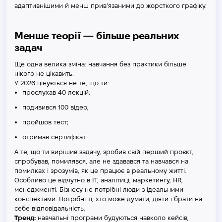
адаптивнішими й менш прив’язаними до жорсткого графіку.
Менше теорії — більше реальних
задач
Ще одна велика зміна: навчання без практики більше
нікого не цікавить.
У 2026 цінується не те, що ти:
прослухав 40 лекцій;
подивився 100 відео;
пройшов тест;
отримав сертифікат.
А те, що ти вирішив задачу, зробив свій перший проєкт,
спробував, помилявся, але не здавався та навчався на
помилках і зрозумів, як це працює в реальному житті.
Особливо це відчутно в IT, аналітиці, маркетингу, HR,
менеджменті. Бізнесу не потрібні люди з ідеальними
конспектами. Потрібні ті, хто може думати, діяти і брати на
себе відповідальність.
Тренд:
навчальні програми будуються навколо кейсів,