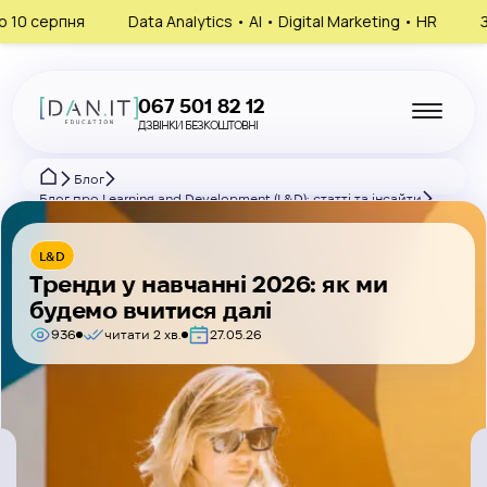
Data Analytics • AI • Digital Marketing • HR
Запишись на консу
067 501 82 12
ДЗВІНКИ БЕЗКОШТОВНІ
Блог
Блог про Learning and Development (L&D): статті та інсайти
Тренди у навчанні 2026: як ми будемо вчитися далі
L&D
Тренди у навчанні 2026: як ми
будемо вчитися далі
936
читати 2 хв.
27.05.26