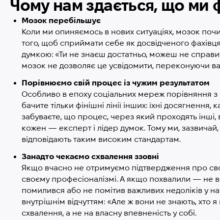
Чому нам здається, що ми 
Мозок перебільшує
Коли ми опиняємось в нових ситуаціях, мозок почи
того, щоб сприймати себе як досвідченого фахівця
думкою: «Ти не знаєш достатньо, можеш не справити
мозок не дозволяє це усвідомити, переконуючи вас
Порівнюємо свій процес із чужим результатом
Особливо в епоху соціальних мереж порівняння з
бачите тільки фінішні лінії інших: їхні досягнення, к
забуваєте, що процес, через який проходять інші, 
кожен — експерт і лідер думок. Тому ми, зазвичай
відповідають таким високим стандартам.
Занадто чекаємо схвалення ззовні
Якщо вчасно не отримуємо підтвердження про сво
своєму професіоналізмі. А якщо похвалили — не ві
помилився або не помітив важливих недоліків у на
внутрішнім відчуттям: «Але ж вони не знають, хто 
схвалення, а не на власну впевненість у собі.