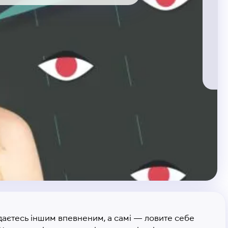
здаєтесь іншим впевненим, а самі — ловите себе