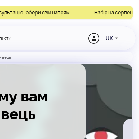
и свій напрям
Набір на серпень і вересень зав
UK
такти
хівець
ому вам
івець