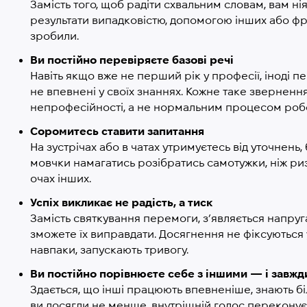
Замість того, щоб радіти схвальним словам, вам н
результати випадковістю, допомогою інших або фр
зробили.
Ви постійно перевіряєте базові речі
Навіть якщо вже не перший рік у професії, іноді п
не впевнені у своїх знаннях. Кожне таке зверненн
непрофесійності, а не нормальним процесом роб
Соромитесь ставити запитання
На зустрічах або в чатах утримуєтесь від уточнень
мовчки намагатись розібратись самотужки, ніж ри
очах інших.
Успіх викликає не радість, а тиск
Замість святкування перемоги, з’являється напруга
зможете їх виправдати. Досягнення не фіксуються
навпаки, запускають тривогу.
Ви постійно порівнюєте себе з іншими — і завжд
Здається, що інші працюють впевненіше, знають б
ви досягли не менше, внутрішній голос переконує, 