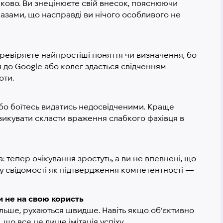
іяково. Ви знецінюєте свій внесок, пояснюючи
азами, що насправді ви нічого особливого не
еревіряєте найпростіші поняття чи визначення, бо
я до Google або колег здається свідченням
оти.
, бо боїтесь видатись недосвідченими. Краще
зикувати скласти враження слабкого фахівця в
: тепер очікування зростуть, а ви не впевнені, що
 у свідомості як підтвердження компетентності —
и не на свою користь
ільше, рухаються швидше. Навіть якщо об’єктивно
що все це лише імітація успіху.