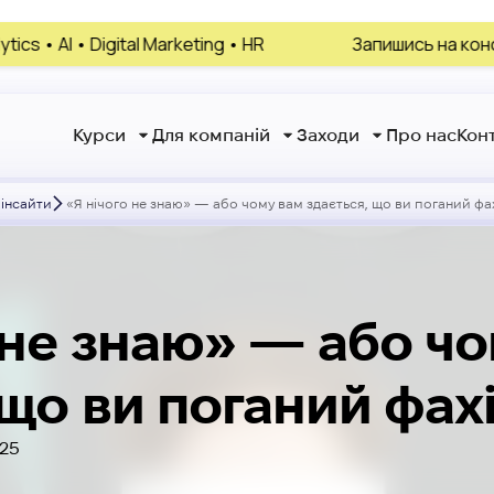
tal Marketing • HR
Запишись на консультацію, обер
Курси
Для компаній
Заходи
Про нас
Кон
 інсайти
«‎Я нічого не знаю» — або чому вам здається, що ви поганий фа
о не знаю» — або ч
 що ви поганий фах
.25