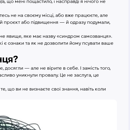
/а, що мені пощастило, і насправді я нічого не
тесь не на своєму місці, або вже працюєте, але
ий проєкт або підвищення — й одразу подумали,
ене явище, яке має назву «‎синдром самозванця».
кі є ознаки та як не дозволити йому псувати ваше
нця?
 досягли — але не вірите в себе. І замість того,
асливо уникнули провалу. Це не заслуга, це
те, що ви не визнаєте свої знання, навіть коли