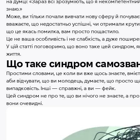
на думці: «Зараз всі зрозуміють, що я некомпетентний
знаю.»
Може, ви тільки почали вивчати нову сферу й почуває
вважаєте, що недостатньо успішні, чи отримали крут
що це якась помилка, вам просто пощастило.
Це не ваша особливість і не слабкість, а дуже пошир
У цій статті поговоримо, що воно таке цей синдром, я
життя.
Що таке синдром самозва
Простими словами, це коли ви вже щось знаєте, вмієте,
аби відчувати, що ви молодець, думаєте, що просто щ
випадковість. Інші — справжні, а ви — фейк.
Цей синдром не про те, що ви нічого не знаєте, а про 
вони очевидні.