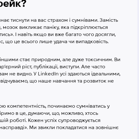
фейк?
нає тиснути на вас страхом і сумнівами. Замість
, мозок викликає паніку, яка підкріплюється
сь». І навіть якщо ви вже багато чого досягли,
, що це всього лише удача чи випадковість.
 іншими стає природним, але дуже токсичним. Ви
ар’єрний ріст, публікації, виступи. Але часто
вам не видно. У LinkedIn усі здаються ідеальними,
, відчуваємо, що наше навчання та розвиток не
ю компетентність, починаємо сумніватись у
римо в це, думаючи, що, можливо, хтось
шій роботі. Кожен успіх супроводжується
я насправді». Ми звикли покладатися на зовнішнє