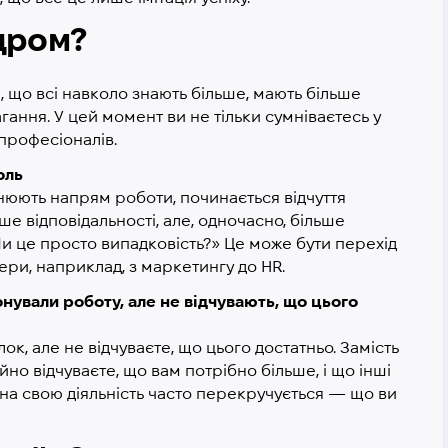
ндром?
, що всі навколо знають більше, мають більше
гання. У цей момент ви не тільки сумніваєтесь у
 професіоналів.
оль
інюють напрям роботи, починається відчуття
е відповідальності, але, одночасно, більше
Чи це просто випадковість?» Це може бути перехід
фери, наприклад, з маркетингу до HR.
конували роботу, але не відчувають, що цього
, але не відчуваєте, що цього достатньо. Замість
но відчуваєте, що вам потрібно більше, і що інші
 на свою діяльність часто перекручується — що ви