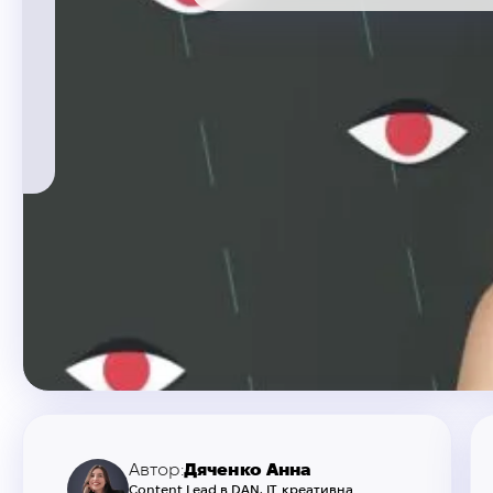
Автор:
Дяченко Анна
Content Lead в DAN. IT, креативна