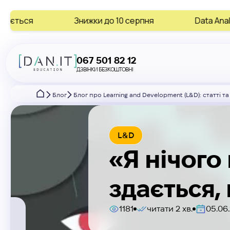
Знижки до 10 серпня
Data Analytics • AI • Digi
067 501 82 12
ДЗВІНКИ БЕЗКОШТОВНІ
Блог
Блог про Learning and Development (L&D): статті та
L&D
«‎Я нічог
здається,
1181
читати 2 хв.
05.06