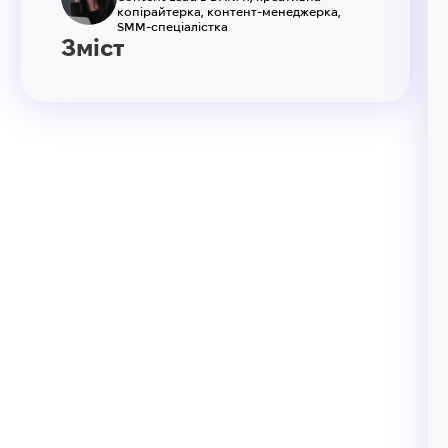
копірайтерка, контент-менеджерка,
SMM-спеціалістка
Зміст