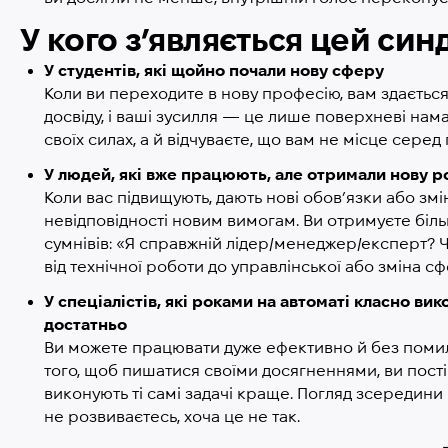
У кого з’являється цей си
У студентів, які щойно почали нову сферу
Коли ви переходите в нову професію, вам здається
досвіду, і ваші зусилля — це лише поверхневі нама
своїх силах, а й відчуваєте, що вам не місце серед
У людей, які вже працюють, але отримали нову р
Коли вас підвищують, дають нові обов’язки або зм
невідповідності новим вимогам. Ви отримуєте більш
сумнівів: «Я справжній лідер/менеджер/експерт? 
від технічної роботи до управлінської або зміна с
У спеціалістів, які роками на автоматі класно ви
достатньо
Ви можете працювати дуже ефективно й без помилок
того, щоб пишатися своїми досягненнями, ви постій
виконують ті самі задачі краще. Погляд зсередини
не розвиваєтесь, хоча це не так.