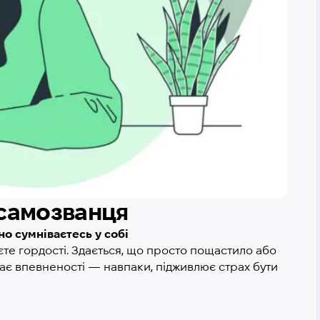
 самозванця
о сумніваєтесь у собі
єте гордості. Здається, що просто пощастило або
икає впевненості — навпаки, підживлює страх бути