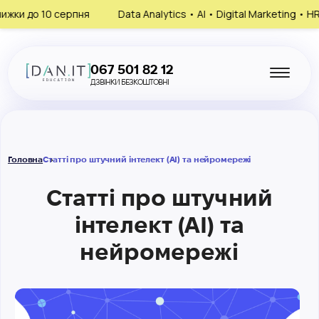
 10 серпня
Data Analytics • AI • Digital Marketing • HR
За
067 501 82 12
ДЗВІНКИ БЕЗКОШТОВНІ
Головна
Статті про штучний інтелект (AI) та нейромережі
Статті про штучний
інтелект (AI) та
нейромережі