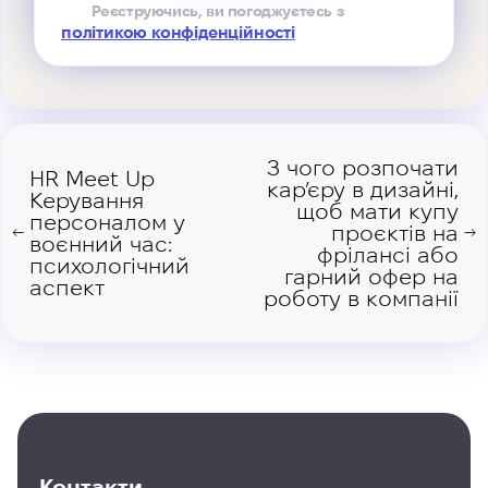
Реєструючись, ви погоджуєтесь з
політикою конфіденційності
З чого розпочати
HR Meet Up
кар’єру в дизайні,
Керування
щоб мати купу
персоналом у
проєктів на
←
→
воєнний час:
фрілансі або
психологічний
гарний офер на
аспект
роботу в компанії
Контакти