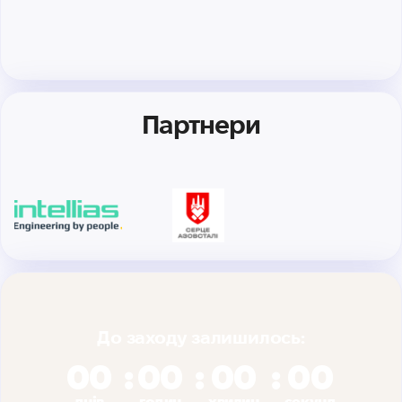
Партнери
До заходу залишилось:
00
00
00
00
днів
годин
хвилин
секунд