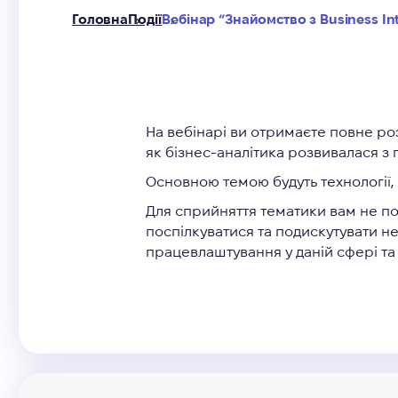
Головна
Події
Вебінар “Знайомство з Business Int
На вебінарі ви отримаєте повне розу
як бізнес-аналітика розвивалася з 
Основною темою будуть технології, і
Для сприйняття тематики вам не по
поспілкуватися та подискутувати не
працевлаштування у даній сфері та