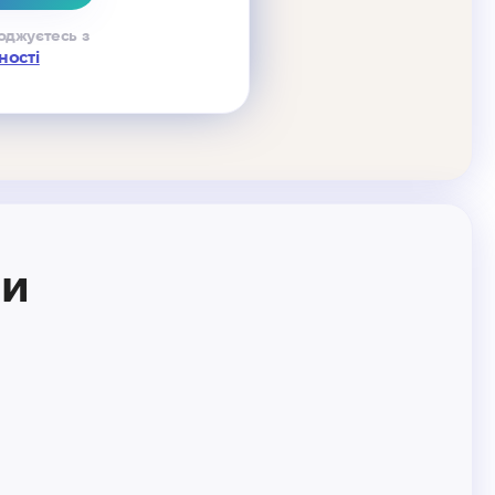
оджуєтесь з
ності
ми