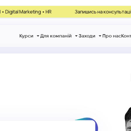
g • HR
Запишись на консультацію, обери свій нап
Курси
Для компаній
Заходи
Про нас
Кон