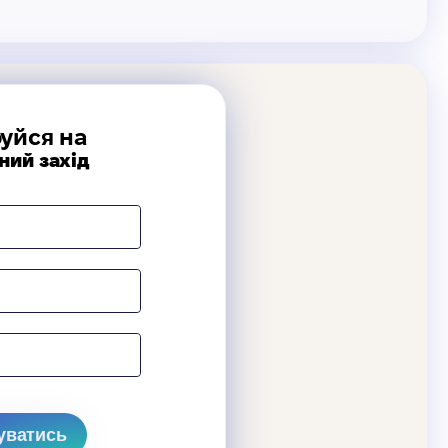
уйся на
ний захід