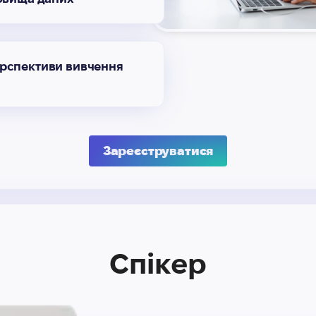
ерспективи вивчення
Зареєструватися
Спікер