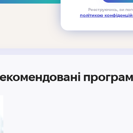
Реєструючись, ви пог
політикою конфіденцій
екомендовані програ