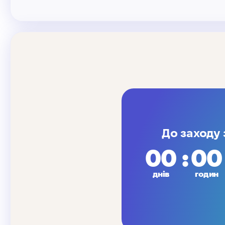
До заходу
00
00
днів
годин