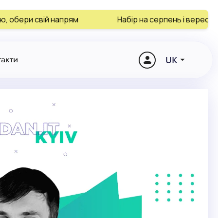
рям
Набір на серпень і вересень завершується
UK
такти