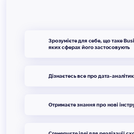
Зрозумієте для себе, що таке Busin
яких сферах його застосовують
Дізнаєтесь все про дата-аналіти
Отримаєте знання про нові інстр
Сгенеруєте ідеї для реалізації с