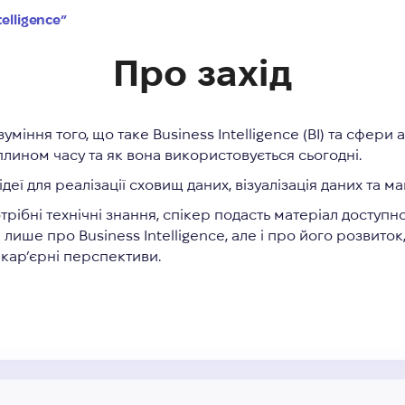
elligence”
Про захід
міння того, що таке Business Intelligence (BI) та сфери а
плином часу та як вона використовується сьогодні.
деї для реалізації сховищ даних, візуалізація даних та м
трібні технічні знання, спікер подасть матеріал доступ
 лише про Business Intelligence, але і про його розвиток
 кар’єрні перспективи.