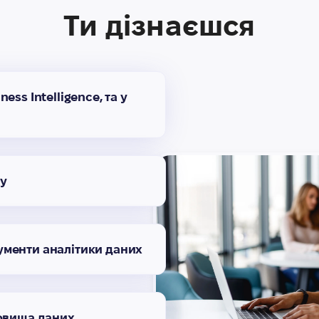
Ти дізнаєшся
ess Intelligence, та у
ку
ументи аналітики даних
ховища даних