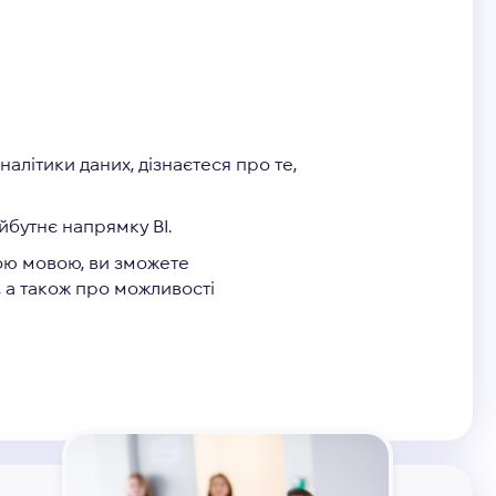
налітики даних, дізнаєтеся про те,
айбутнє напрямку BI.
ною мовою, ви зможете
, а також про можливості