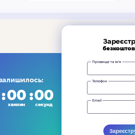
Зареєстр
безкоштов
Прізвище та ім'я
 залишилось:
Телефон
00
00
Email
хвилин
секунд