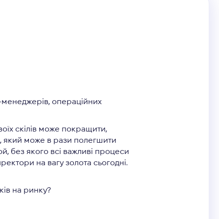
ct-менеджерів, операційних
оїх скілів може покращити,
, який може в рази полегшити
й, без якого всі важливі процеси
директори на вагу золота сьогодні.
ків на ринку?