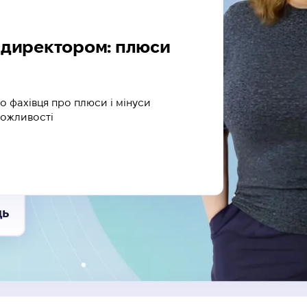
м директором: плюси
го фахівця про плюси і мінуси
можливості
ць