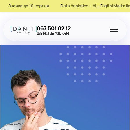
ки до 10 серпня
Data Analytics • AI • Digital Marketing • HR
067 501 82 12
ДЗВІНКИ БЕЗКОШТОВНІ