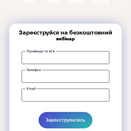
днів
годин
хвилин
секунд
Зареєструйся на безкоштовний
вебінар
Прізвище та ім'я
Телефон
Email