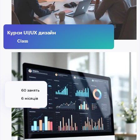
Курси UI/UX дизайн
Class
60 занять
6 місяців