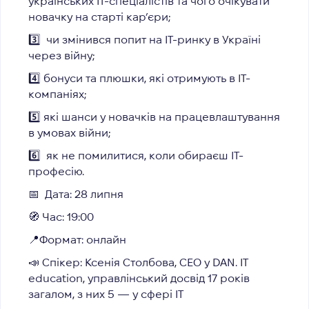
українських IT-спеціалістів та чого очікувати
новачку на старті кар’єри;
3️⃣
чи змінився попит на IT-ринку в Україні
через війну;
4️⃣ бонуси та плюшки, які отримують в IT-
компаніях;
5️⃣ які шанси у новачків на працевлаштування
в умовах війни;
6️⃣ як не помилитися, коли обираєш IT-
професію.
📅
Дата: 28 липня
🧭
Час: 19:00
📍
Формат: онлайн
📣 Спікер: Ксенія Столбова, СЕО у DAN. IT
education, управлінський досвід 17 років
загалом, з них 5 — у сфері ІТ