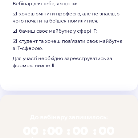
Вебінар для тебе, якщо ти:
☑️
хочеш змінити професію, але не знаєш, з
чого почати та боїшся помилитися;
☑️
бачиш своє майбутнє у сфері IT;
☑️
студент та хочеш пов’язати своє майбутнє
з IT-сферою.
Для участі необхідно зареєструватись за
формою нижче ⬇️
До вебінару залишилось:
00
00
00
00