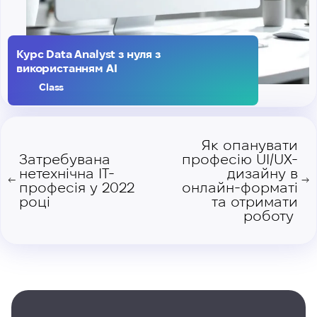
Курс Data Analyst з нуля з
використанням AI
Class
Як опанувати
Затребувана
професію UI/UX-
нетехнічна IT-
дизайну в
←
→
професія у 2022
онлайн-форматі
році
та отримати
роботу