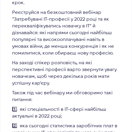
крок.
Реєструйся на безкоштовний вебінар
“Затребувані ІТ-професії у 2022 році та як
перекваліфікуватись новачку в ІТ” й
дізнавайся: які напрями сьогодні найбільш
популярні та високооплачувані навіть в
умовах війни, де менша конкуренція і як не
помилитися, коли обираєш нову професію.
На заході спікер розповість, на які
перспективні професії варто звернути увагу
новачкам, щоб через декілька років мати
успішну кар’єру.
Також під час вебінару ми обговоримо такі
питання:
1️⃣
які спеціальності в IT-сфері найбільш
актуальні в 2022 році;
2️⃣
яка сьогодні статистика заробітних плат в