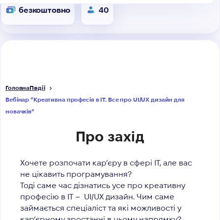
безкоштовно
40
Головна
Події
Вебінар “Креативна професія в ІТ. Все про UI/UX дизайн для
новачків”
Про захід
Хочете розпочати кар’єру в сфері ІТ, але вас
не цікавить програмування?
Тоді саме час дізнатись усе про креативну
професію в ІТ – UI/UX дизайн. Чим саме
займається спеціаліст та які можливості у
кар’єрному зростанні в цьому напрямку?