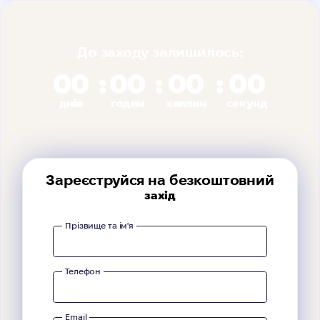
До заходу залишилось:
00
00
00
00
днів
годин
хвилин
секунд
Зареєструйся на безкоштовний
захід
Прізвище та ім'я
Телефон
Email