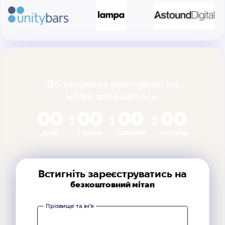
До закриття реєстрації на
мітап залишилось:
00
00
00
00
днів
годин
хвилин
секунд
Встигніть зареєструватись на
безкоштовний мітап
Прізвище та ім'я