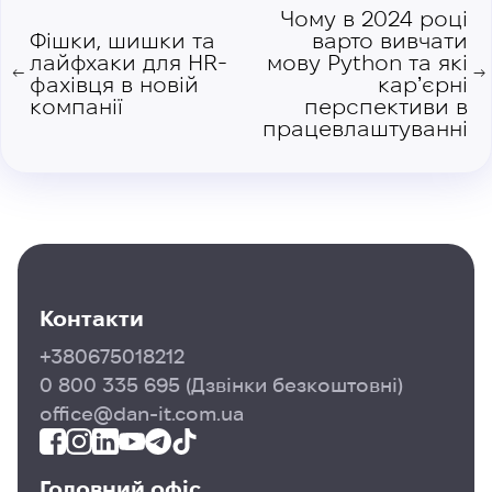
Чому в 2024 році
Фішки, шишки та
варто вивчати
лайфхаки для HR-
мову Python та які
←
→
фахівця в новій
карʼєрні
компанії
перспективи в
працевлаштуванні
Контакти
+380675018212
0 800 335 695
(Дзвінки безкоштовні)
office@dan-it.com.ua
Головний офіс