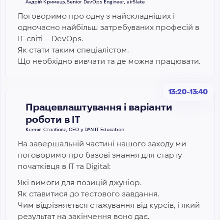
Андрій Кримець, Senior DevOps Engineer, airSlate
Поговоримо про одну з найскладніших і
одночасно найбільш затребуваних професій в
ІТ-світі – DevOps.
Як стати таким спеціалістом.
Що необхідно вивчати та де можна працювати.
13:20-13:40
Працевлаштування і варіанти
роботи в ІТ
Ксенія Столбова, CEO у DAN.IT Education
На завершальній частині нашого заходу ми
поговоримо про базові знання для старту
початківця в ІТ та Digital:
Які вимоги для позицій джуніор.
Як ставитися до тестового завдання.
Чим відрізняється стажування від курсів, і який
результат на закінчення воно дає.