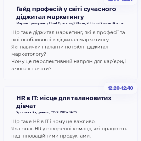
Гайд професій у світі сучасного
діджитал маркетингу
Марина Григоренко, Chief Operating Officer, Publicis Groupe Ukraine
Що таке діджитал маркетинг, які є професії та
їхні особливості в діджитал маркетингу.
Які навички і таланти потрібні діджитал
маркетологу?
Чому це перспективний напрям для кар’єри, і
з чого її почати?
12:20-12:40
HR в IT: місце для талановитих
дівчат
Ярослава Кадученко, СОО UNITY-BARS
Що таке HR в IT і чому це важливо.
Яка роль HR у створенні команд, які працюють
над інноваційними продуктами.