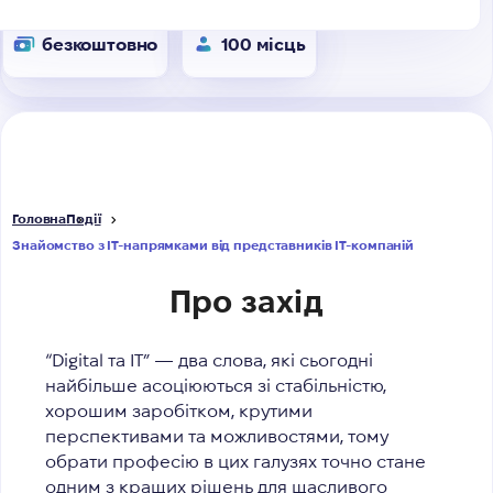
безкоштовно
100 місць
Головна
Події
Знайомство з IT-напрямками від представників IT-компаній
Про захід
“Digital та IT”
— два слова, які сьогодні
найбільше асоціюються зі стабільністю,
хорошим заробітком, крутими
перспективами та можливостями, тому
обрати професію в цих галузях точно стане
одним з кращих рішень для щасливого