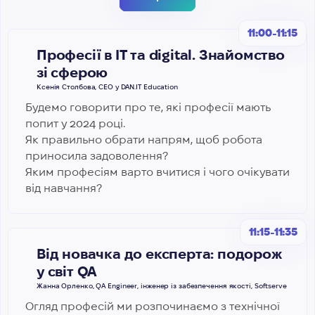
11:00-11:15
Професії в IT та digital. Знайомство
зі сферою
Ксенія Столбова, CEO у DAN.IT Education
Будемо говорити про те, які професії мають
попит у 2024 році.
Як правильно обрати напрям, щоб робота
приносила задоволення?
Яким професіям варто вчитися і чого очікувати
від навчання?
11:15-11:35
Від новачка до експерта: подорож
у світ QA
Жанна Орленко, QA Engineer, інженер із забезпечення якості, Softserve
Огляд професій ми розпочинаємо з технічної