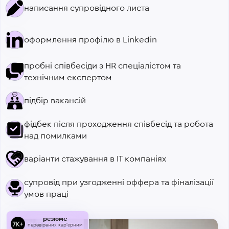
написання супровідного листа
оформлення профілю в Linkedin
пробні співбесіди з HR спеціалістом та
технічним експертом
підбір вакансій
фідбек після проходження співбесід та робота
над помилками
варіанти стажування в ІТ компаніях
супровід при узгодженні оффера та фіналізації
умов праці
резюме
перевірених карʼєрним