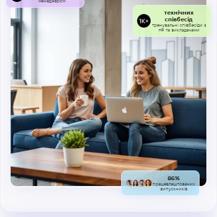
менеджером
технічних
співбесід
тренувальні співбесіди з
HR та викладачами
86%
працевлаштованих
випускників