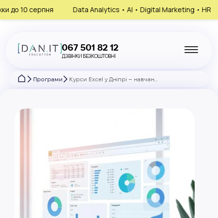
Data Analytics • AI • Digital Marketing • HR
Запишись на кон
067 501 82 12
ДЗВІНКИ БЕЗКОШТОВНІ
Програми
Курси Excel у Дніпрі – навчання з нуля до впевненого користувача