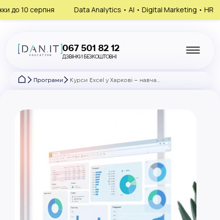
Data Analytics • AI • Digital Marketing • HR
Запишись на ко
067 501 82 12
ДЗВІНКИ БЕЗКОШТОВНІ
Програми
Курси Excel у Харкові – навчання з нуля до професіонала